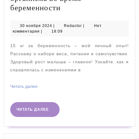
Мои
беременности
наблюдения
за
30
Redactor
30 ноября 2024
|
Redactor
|
Нет
ноября
комментария
|
18:09
изменениями
2024
в
15 кг за беременность – мой личный опыт!
потребностях
Расскажу о наборе веса, питании и самочувствии.
организма
Здоровый рост малыша – главное! Узнайте, как я
справлялась с изменениями в
во
время
Читать
Читать далее
беременности
далее
ЧИТАТЬ
ЧИТАТЬ ДАЛЕЕ
ДАЛЕЕ