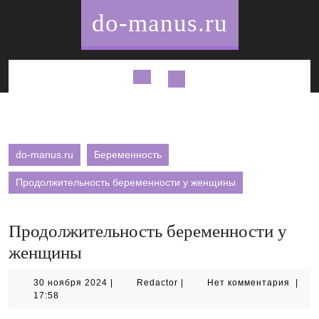
Перейти
do-manus.ru
к
содержимому
Кнопка
Открыть
do-manus.ru
Беременность
Продолжительность беременности у женщины
Продолжительность беременности у
женщины
30
Redactor
30 ноября 2024
|
Redactor
|
Нет комментария
|
ноября
17:58
2024