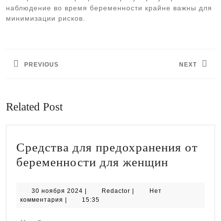
наблюдение во время беременности крайне важны для
минимизации рисков.
Навигация
по
PREVIOUS
NEXT
записям
Предыдущая
Следующая
запись:
запись:
Related Post
Средства для предохранения от
Средства
беременности для женщин
для
предохра
30
Redactor
30 ноября 2024
|
Redactor
|
Нет
ноября
комментария
|
15:35
от
2024
беременн