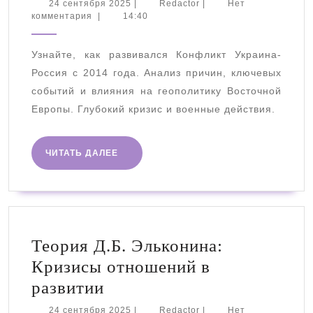
украинский
24
Redactor
24 сентября 2025
|
Redactor
|
Нет
сентября
комментария
|
14:40
конфликт:
2025
Истоки,
Узнайте, как развивался Конфликт Украина-
развитие
Россия с 2014 года. Анализ причин, ключевых
и
событий и влияния на геополитику Восточной
последствия
Европы. Глубокий кризис и военные действия.
ЧИТАТЬ
ЧИТАТЬ ДАЛЕЕ
ДАЛЕЕ
Теория Д.Б. Эльконина:
Кризисы отношений в
Теория
развитии
Д.Б.
24
Redactor
24 сентября 2025
|
Redactor
|
Нет