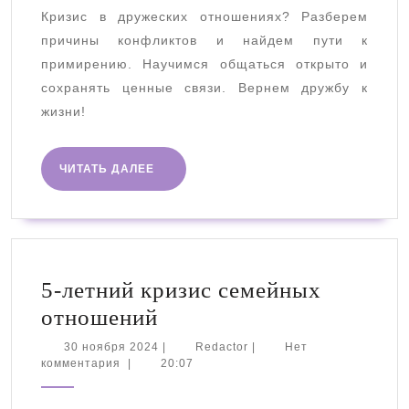
отношениях
Кризис в дружеских отношениях? Разберем
причины конфликтов и найдем пути к
примирению. Научимся общаться открыто и
сохранять ценные связи. Вернем дружбу к
жизни!
ЧИТАТЬ
ЧИТАТЬ ДАЛЕЕ
ДАЛЕЕ
5-летний кризис семейных
5-
отношений
летний
30
Redactor
30 ноября 2024
|
Redactor
|
Нет
ноября
комментария
|
20:07
кризис
2024
семейных