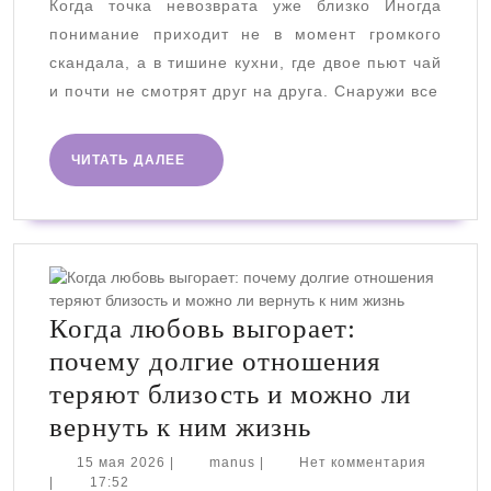
Когда точка невозврата уже близко Иногда
что
понимание приходит не в момент громкого
кризис
скандала, а в тишине кухни, где двое пьют чай
в
и почти не смотрят друг на друга. Снаружи все
паре
уже
ЧИТАТЬ
ЧИТАТЬ ДАЛЕЕ
не
ДАЛЕЕ
про
любовь
Когда любовь выгорает:
почему долгие отношения
теряют близость и можно ли
Когда
вернуть к ним жизнь
любовь
15
manus
15 мая 2026
|
manus
|
Нет комментария
мая
|
17:52