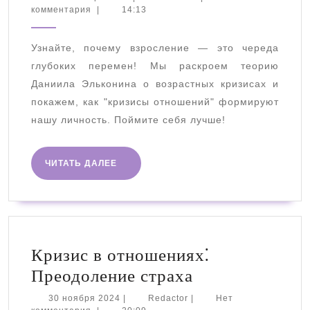
сентября
комментария
|
14:13
Эльконина:
2025
Кризисы
Узнайте, почему взросление — это череда
отношений
глубоких перемен! Мы раскроем теорию
в
Даниила Эльконина о возрастных кризисах и
развитии
покажем, как "кризисы отношений" формируют
нашу личность. Поймите себя лучше!
ЧИТАТЬ
ЧИТАТЬ ДАЛЕЕ
ДАЛЕЕ
Кризис в отношениях⁚
Кризис
Преодоление страха
в
30
Redactor
30 ноября 2024
|
Redactor
|
Нет