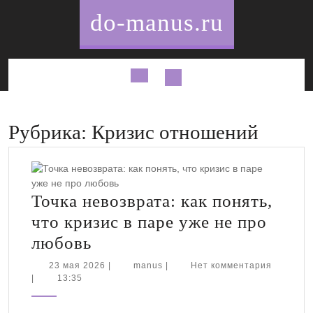
Перейти
do-manus.ru
к
содержимому
Кнопка
Открыть
Рубрика:
Кризис отношений
Точка невозврата: как понять,
что кризис в паре уже не про
Точка
любовь
невозврата:
23
manus
23 мая 2026
|
manus
|
Нет комментария
мая
|
13:35
как
2026
понять,