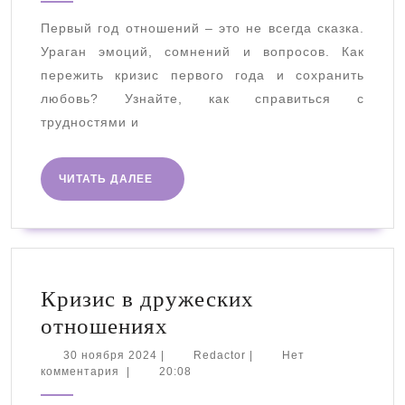
личный
Первый год отношений – это не всегда сказка.
кризис
Ураган эмоций, сомнений и вопросов. Как
пережить кризис первого года и сохранить
любовь? Узнайте, как справиться с
трудностями и
ЧИТАТЬ
ЧИТАТЬ ДАЛЕЕ
ДАЛЕЕ
Кризис в дружеских
Кризис
отношениях
в
30
Redactor
30 ноября 2024
|
Redactor
|
Нет
ноября
комментария
|
20:08
дружеских
2024