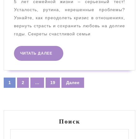
5 лет семейной жизни – серьезный тест!
отношений
Усталость, рутина, нерешенные проблемы?
Узнайте, как преодолеть кризис в отношениях,
вернуть страсть и сохранить любовь на долгие
годы. Секреты счастливой семьи
ЧИТАТЬ
ЧИТАТЬ ДАЛЕЕ
ДАЛЕЕ
Пагинация
1
2
…
19
Далее
записей
Поиск