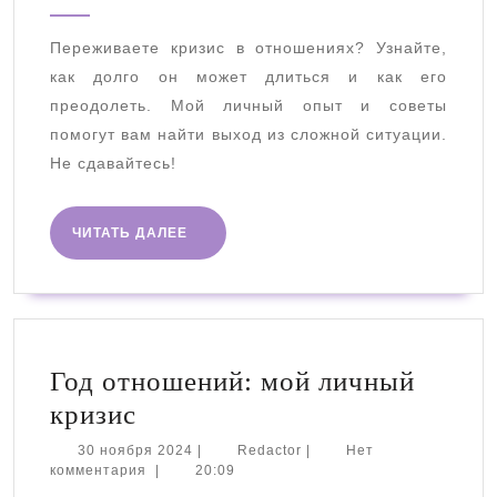
2024
длиться
Переживаете кризис в отношениях? Узнайте,
кризис
как долго он может длиться и как его
в
преодолеть. Мой личный опыт и советы
отношениях
помогут вам найти выход из сложной ситуации.
Не сдавайтесь!
ЧИТАТЬ
ЧИТАТЬ ДАЛЕЕ
ДАЛЕЕ
Год отношений: мой личный
Год
кризис
отношений:
30
Redactor
30 ноября 2024
|
Redactor
|
Нет
ноября
комментария
|
20:09
мой
2024