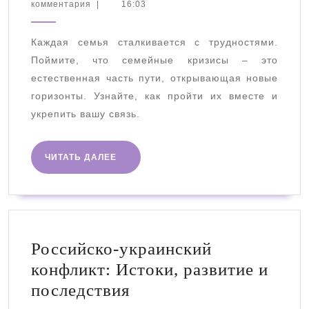
сентября
комментария
|
16:03
как
2025
их
Каждая семья сталкивается с трудностями.
распознат
Поймите, что семейные кризисы – это
и
естественная часть пути, открывающая новые
преодолет
горизонты. Узнайте, как пройти их вместе и
укрепить вашу связь.
ЧИТАТЬ
ЧИТАТЬ ДАЛЕЕ
ДАЛЕЕ
Российско-украинский
конфликт: Истоки, развитие и
Российско-
последствия