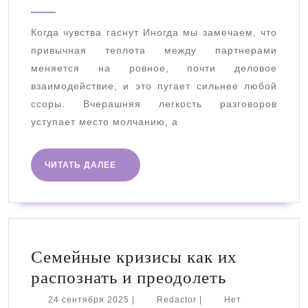
выгорает:
2026
почему
Когда чувства гаснут Иногда мы замечаем, что
долгие
привычная теплота между партнерами
отношения
меняется на ровное, почти деловое
теряют
взаимодействие, и это пугает сильнее любой
близость
ссоры. Вчерашняя легкость разговоров
и
уступает место молчанию, а
можно
ли
ЧИТАТЬ
ЧИТАТЬ ДАЛЕЕ
ДАЛЕЕ
вернуть
к
ним
жизнь
Семейные кризисы как их
Семейные
распознать и преодолеть
кризисы
24
Redactor
24 сентября 2025
|
Redactor
|
Нет