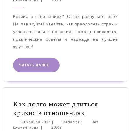
ноября
комментария
|
20:09
отношениях⁚
2024
Преодоление
Кризис в отношениях? Страх разрушает всё?
страха
Не паникуйте! Узнайте, как преодолеть страх и
укрепить ваши отношения. Помощь психолога,
практические советы и надежда на лучшее
ждут вас!
ЧИТАТЬ
ЧИТАТЬ ДАЛЕЕ
ДАЛЕЕ
Как долго может длиться
Как
кризис в отношениях
долго
30
Redactor
30 ноября 2024
|
Redactor
|
Нет
ноября
комментария
|
20:09
может