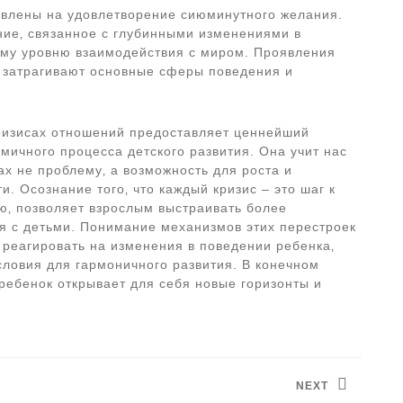
авлены на удовлетворение сиюминутного желания.
ние‚ связанное с глубинными изменениями в
ому уровню взаимодействия с миром. Проявления
и затрагивают основные сферы поведения и
ризисах отношений предоставляет ценнейший
мичного процесса детского развития. Она учит нас
х не проблему‚ а возможность для роста и
. Осознание того‚ что каждый кризис – это шаг к
ю‚ позволяет взрослым выстраивать более
 с детьми. Понимание механизмов этих перестроек
 реагировать на изменения в поведении ребенка‚
ловия для гармоничного развития. В конечном
ребенок открывает для себя новые горизонты и
NEXT