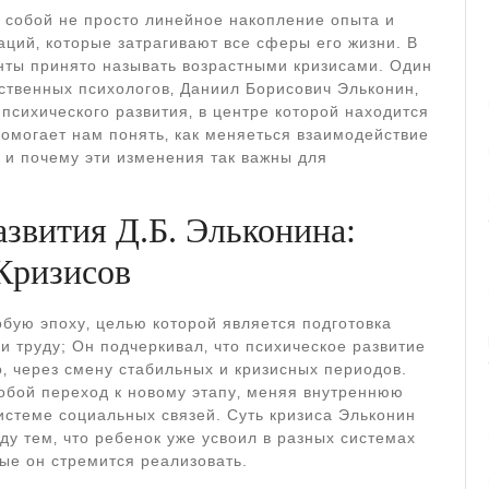
 собой не просто линейное накопление опыта и
аций‚ которые затрагивают все сферы его жизни. В
нты принято называть возрастными кризисами. Один
ственных психологов‚ Даниил Борисович Эльконин‚
сихического развития‚ в центре которой находится
помогает нам понять‚ как меняеться взаимодействие
и почему эти изменения так важны для
звития Д.Б. Эльконина:
Кризисов
обую эпоху‚ целью которой является подготовка
и труду; Он подчеркивал‚ что психическое развитие
‚ через смену стабильных и кризисных периодов.
собой переход к новому этапу‚ меняя внутреннюю
истеме социальных связей. Суть кризиса Эльконин
у тем‚ что ребенок уже усвоил в разных системах
ые он стремится реализовать.