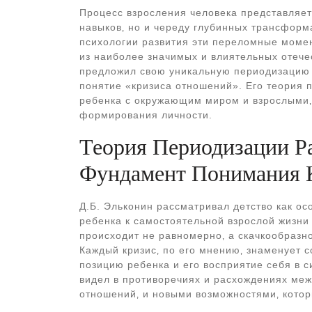
Процесс взросления человека представляет
навыков‚ но и череду глубинных трансформ
психологии развития эти переломные моме
из наиболее значимых и влиятельных отече
предложил свою уникальную периодизацию п
понятие «кризиса отношений». Его теория 
ребенка с окружающим миром и взрослыми‚ 
формирования личности.
Теория Периодизации Ра
Фундамент Понимания 
Д.Б. Эльконин рассматривал детство как ос
ребенка к самостоятельной взрослой жизни 
происходит не равномерно‚ а скачкообразно
Каждый кризис‚ по его мнению‚ знаменует 
позицию ребенка и его восприятие себя в с
видел в противоречиях и расхождениях межд
отношений‚ и новыми возможностями‚ котор