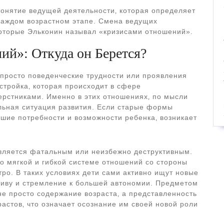
понятие ведущей деятельности‚ которая определяет
каждом возрастном этапе. Смена ведущих
которые Эльконин называл «кризисами отношений».
й»: Откуда он Берется?
 просто поведенческие трудности или проявления
стройка‚ которая происходит в сфере
ерстниками. Именно в этих отношениях‚ по мысли
льная ситуация развития. Если старые формы
шие потребности и возможности ребенка‚ возникает
является фатальным или неизбежно деструктивным.
но мягкой и гибкой системе отношений со стороны
тро. В таких условиях дети сами активно ищут новые
тиву и стремление к большей автономии. Предметом
не просто содержание возраста‚ а представленность
астов‚ что означает осознание им своей новой роли