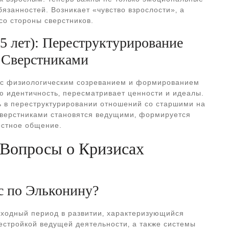
бязанностей. Возникает «чувство взрослости»‚ а
со стороны сверстников.
5 лет): Переструктурирование
 Сверстниками
х с физиологическим созреванием и формированием
ю идентичность‚ пересматривает ценности и идеалы.
ть в переструктурировании отношений со старшими на
сверстниками становятся ведущими‚ формируется
остное общение.
 Вопросы о Кризисах
ис по Эльконину?
реходный период в развитии‚ характеризующийся
стройкой ведущей деятельности‚ а также системы