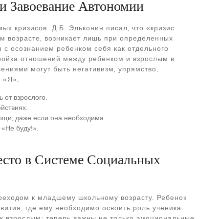
 и Завоевание Автономии
ых кризисов. Д.Б. Эльконин писал‚ что «кризис
м возрасте‚ возникает лишь при определенных
н с осознанием ребенком себя как отдельного
ройка отношений между ребенком и взрослым в
ениями могут быть негативизм‚ упрямство‚
е «Я».
 от взрослого.
йствиях.
ощи‚ даже если она необходима.
 «Не буду!».
есто в Системе Социальных
реходом к младшему школьному возрасту. Ребенок
вития‚ где ему необходимо освоить роль ученика.
 к взрослым: теперь важны не только эмоциональные