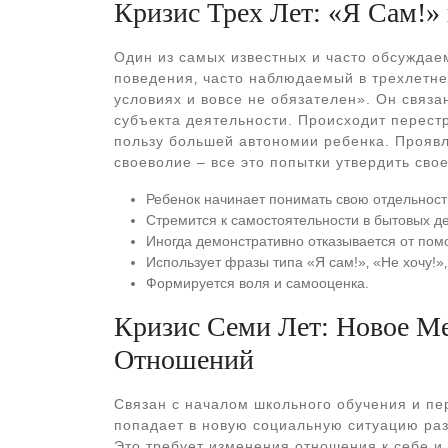
Кризис Трех Лет: «Я Сам!»
Один из самых известных и часто обсуждаем
поведения‚ часто наблюдаемый в трехлетне
условиях и вовсе не обязателен». Он связа
субъекта деятельности. Происходит перест
пользу большей автономии ребенка. Проявл
своеволие – все это попытки утвердить сво
Ребенок начинает понимать свою отдельность
Стремится к самостоятельности в бытовых де
Иногда демонстративно отказывается от пом
Использует фразы типа «Я сам!»‚ «Не хочу!»‚
Формируется воля и самооценка.
Кризис Семи Лет: Новое М
Отношений
Связан с началом школьного обучения и пе
попадает в новую социальную ситуацию раз
Это требует изменения отношения к себе и