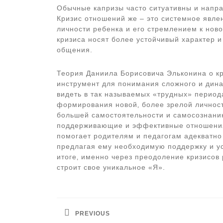
Обычные капризы часто ситуативны и напр
Кризис отношений же – это системное явле
личности ребенка и его стремлением к нов
кризиса носят более устойчивый характер 
общения.
Теория Даниила Борисовича Эльконина о к
инструмент для понимания сложного и дина
видеть в так называемых «трудных» периода
формирования новой‚ более зрелой личности
большей самостоятельности и самосознани
поддерживающие и эффективные отношения
помогает родителям и педагогам адекватно
предлагая ему необходимую поддержку и ус
итоге‚ именно через преодоление кризисов 
строит свое уникальное «Я».
Навигация
по
PREVIOUS