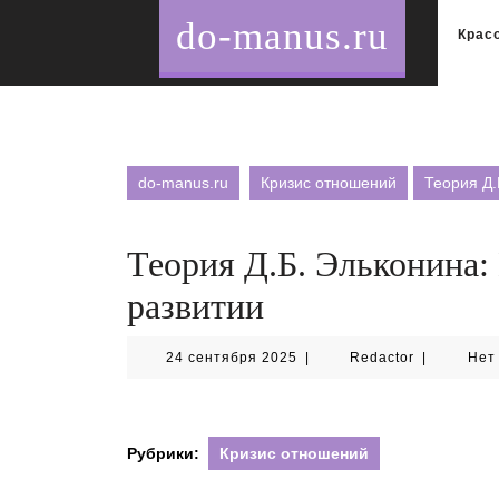
Перейти
do-manus.ru
к
Крас
содержимому
do-manus.ru
Кризис отношений
Теория Д.
Теория Д.Б. Эльконина:
развитии
24
Redactor
24 сентября 2025
|
Redactor
|
Нет
сентября
2025
Рубрики:
Кризис отношений