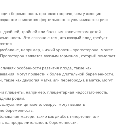
нщин беременность протекает короче, чем у женщин
 возрастом снижается фертильность и увеличивается риск
 двойней, тройней или большим количеством детей
менность. Это связано с тем, что каждый плод требует
звития.
сбаланс, например, низкий уровень прогестерона, может
 Прогестерон является важным гормоном, который помогает
случаях особенности развития плода, такие как
евания, могут привести к более длительной беременности.
 такие как двурогая матка или перегородка в матке, могут
и плаценты, например, плацентарная недостаточность,
оздним родам.
раснуха или цитомегаловирус, могут вызвать
ую беременность.
олевания матери, такие как диабет, гипертония или
ть на продолжительность беременности.