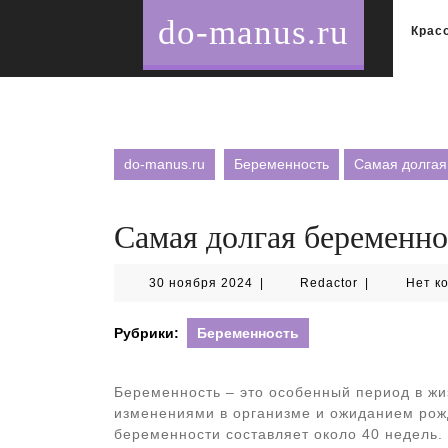
Перейти
do-manus.ru
к
Крас
содержимому
do-manus.ru
Беременность
Самая долгая
Самая долгая беременн
30
Redactor
30 ноября 2024
|
Redactor
|
Нет к
ноября
2024
Рубрики:
Беременность
Беременность – это особенный период в ж
изменениями в организме и ожиданием рож
беременности составляет около 40 недель.