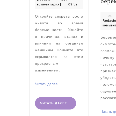
бере
живот
2024
комментария
|
09:52
у
Откройте секреты роста
30 
женщин
Redacto
живота во время
коммен
беременности. Узнайте
о причинах, этапах и
Берем
влиянии на организм
симп
женщины. Поймите, что
возмо
скрывается за этим
почему
прекрасным
чувст
изменением.
приз
убеди
Читать
Читать далее
положе
далее
ощу
расскаж
ЧИТАТЬ
ЧИТАТЬ ДАЛЕЕ
ДАЛЕЕ
Читать д