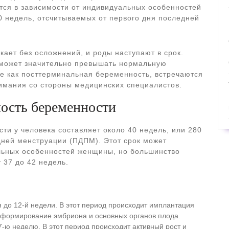
тся в зависимости от индивидуальных особенностей
0 недель, отсчитываемых от первого дня последней
кает без осложнений, и роды наступают в срок.
 может значительно превышать нормальную
ые как посттерминальная беременность, встречаются
нимания со стороны медицинских специалистов.
ость беременности
и у человека составляет около 40 недель, или 280
дней менструации (ПДПМ). Этот срок может
альных особенностей женщины, но большинство
 37 до 42 недель.
 до 12-й недели. В этот период происходит имплантация
, формирование эмбриона и основных органов плода.
7-ю неделю. В этот период происходит активный рост и