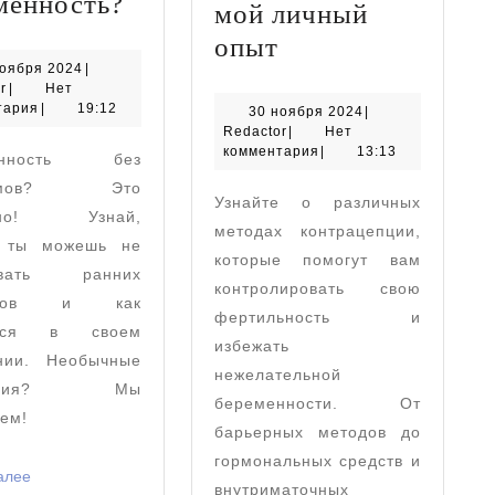
Может
менность?
мой личный
ли
Способы
опыт
женщина
30
ноября 2024
|
предохранения
Redactor
ноября
r
|
Нет
не
от
2024
тария
|
19:12
30
30 ноября 2024
|
чувствовать
Redactor
ноября
Redactor
|
Нет
беременности
2024
комментария
|
13:13
енность без
свою
для
томов? Это
беременность?
Узнайте о различных
женщин:
жно! Узнай,
методах контрацепции,
мой
 ты можешь не
которые помогут вам
личный
вовать ранних
контролировать свою
наков и как
опыт
фертильность и
ться в своем
избежать
нии. Необычные
нежелательной
щения? Мы
беременности. От
ем!
барьерных методов до
гормональных средств и
Читать
алее
внутриматочных