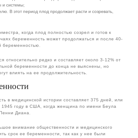
ы и системы;
елю. В этот период плод продолжает расти и созревать,
иместра, когда плод полностью созрел и готов к
учаях беременность может продолжаться и после 40-
й беременностью.
я относительно редко и составляет около 3-12% от
льной беременности до конца не выяснены, но
гут влиять на ее продолжительность.
енности
ь в медицинской истории составляет 375 дней, или
в 1945 году в США, когда женщина по имени Беула
Пенни Диана.
ьшое внимание общественности и медицинского
ть срок ее беременности, так как у нее были