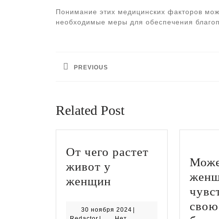
Понимание этих медицинских факторов мож
необходимые меры для обеспечения благоп
Навигация
по
PREVIOUS
записям
Предыдущая
запись:
Related Post
От чего растет
Може
живот у
женщ
От
женщин
чувс
чего
свою
растет
30
30 ноября 2024
|
Redactor
ноября
Redactor
|
Нет