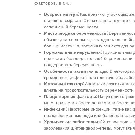
факторов, в т.ч.⁚
Возраст матери⁚
Как правило, у молодых же
старшего возраста. Это связано с тем, что с
осложнений беременности.
Многоплодная беременность⁚
Беременность
обычно длится дольше, чем одноплодная бере
больше места и питательных веществ для ра
Гормональные нарушения⁚
Гормональный ди
привести к более длительной беременности.
поддерживать беременность.
Особенности развития плода⁚
В некоторых 
врожденные дефекты или генетические забол
Маточный фактор⁚
Аномалии развития матки,
влиять на продолжительность беременности.
Плацентарные факторы⁚
Нарушения функци
могут привести к более ранним или более п
Инфекции⁚
Некоторые инфекции, такие как к
преждевременные роды или более длительн
Хронические заболевания⁚
Хронические заб
заболевания щитовидной железы, могут влия