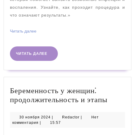
воспаления. Узнайте, как проходит процедура и
что означают результаты.»
Читать
Читать далее
далее
ЧИТАТЬ
ЧИТАТЬ ДАЛЕЕ
ДАЛЕЕ
Беременность у женщин⁚
Береме
продолжительность и этапы
у
женщин
30
Redactor
30 ноября 2024
|
Redactor
|
Нет
ноября
комментария
|
15:57
продол
2024