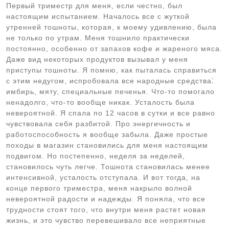
Первый триместр для меня, если честно, был
настоящим испытанием. Началось все с жуткой
утренней тошноты, которая, к моему удивлению, была
не только по утрам. Меня тошнило практически
постоянно, особенно от запахов кофе и жареного мяса.
Даже вид некоторых продуктов вызывал у меня
приступы тошноты. Я помню, как пыталась справиться
с этим недугом, испробовала все народные средства⁚
имбирь, мяту, специальные печенья. Что-то помогало
ненадолго, что-то вообще никак. Усталость была
невероятной. Я спала по 12 часов в сутки и все равно
чувствовала себя разбитой. Про энергичность и
работоспособность я вообще забыла. Даже простые
походы в магазин становились для меня настоящим
подвигом. Но постепенно, неделя за неделей,
становилось чуть легче. Тошнота становилась менее
интенсивной, усталость отступала. И вот тогда, на
конце первого триместра, меня накрыло волной
невероятной радости и надежды. Я поняла, что все
трудности стоят того, что внутри меня растет новая
жизнь, и это чувство перевешивало все неприятные