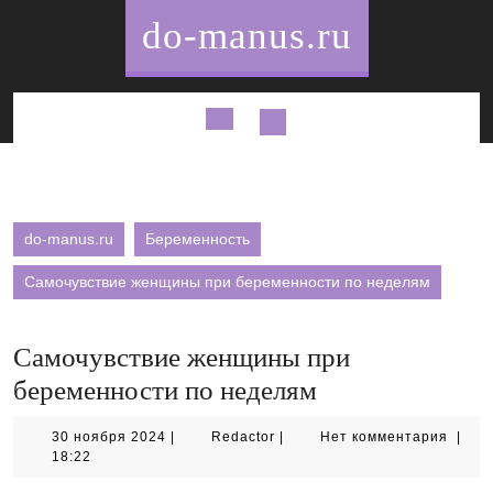
Перейти
do-manus.ru
к
содержимому
Кнопка
Открыть
do-manus.ru
Беременность
Самочувствие женщины при беременности по неделям
Самочувствие женщины при
беременности по неделям
30
Redactor
30 ноября 2024
|
Redactor
|
Нет комментария
|
ноября
18:22
2024