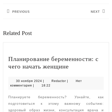
по
PREVIOUS
NEXT
записям
Предыдущая
Следующая
запись:
запись:
Related Post
Планирование беременности: с
Планирование
чего начать женщине
беременности:
с
30
Redactor
30 ноября 2024
|
Redactor
|
Нет
ноября
комментария
|
18:22
чего
2024
начать
Планируете беременность? Узнайте, как
женщине
подготовиться к этому важному событию:
здоровый образ жизни, консультация врача и