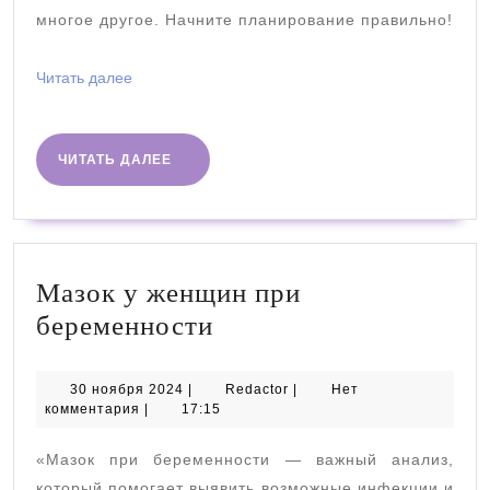
многое другое. Начните планирование правильно!
Читать
Читать далее
далее
ЧИТАТЬ
ЧИТАТЬ ДАЛЕЕ
ДАЛЕЕ
Мазок у женщин при
Мазок
беременности
у
женщин
30
Redactor
30 ноября 2024
|
Redactor
|
Нет
ноября
комментария
|
17:15
при
2024
беременности
«Мазок при беременности — важный анализ,
который помогает выявить возможные инфекции и