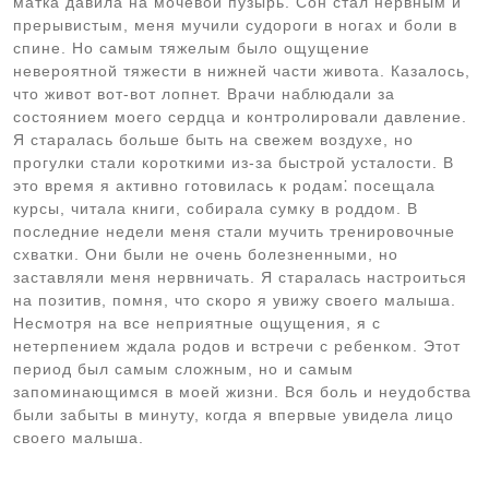
матка давила на мочевой пузырь. Сон стал нервным и
прерывистым, меня мучили судороги в ногах и боли в
спине. Но самым тяжелым было ощущение
невероятной тяжести в нижней части живота. Казалось,
что живот вот-вот лопнет. Врачи наблюдали за
состоянием моего сердца и контролировали давление.
Я старалась больше быть на свежем воздухе, но
прогулки стали короткими из-за быстрой усталости. В
это время я активно готовилась к родам⁚ посещала
курсы, читала книги, собирала сумку в роддом. В
последние недели меня стали мучить тренировочные
схватки. Они были не очень болезненными, но
заставляли меня нервничать. Я старалась настроиться
на позитив, помня, что скоро я увижу своего малыша.
Несмотря на все неприятные ощущения, я с
нетерпением ждала родов и встречи с ребенком. Этот
период был самым сложным, но и самым
запоминающимся в моей жизни. Вся боль и неудобства
были забыты в минуту, когда я впервые увидела лицо
своего малыша.
Навигация