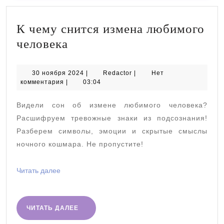
К чему снится измена любимого
К
человека
чему
снится
30
Redactor
30 ноября 2024
|
Redactor
|
Нет
ноября
комментария
|
03:04
измена
2024
любимого
Видели сон об измене любимого человека?
человека
Расшифруем тревожные знаки из подсознания!
Разберем символы, эмоции и скрытые смыслы
ночного кошмара. Не пропустите!
Читать
Читать далее
далее
ЧИТАТЬ
ЧИТАТЬ ДАЛЕЕ
ДАЛЕЕ