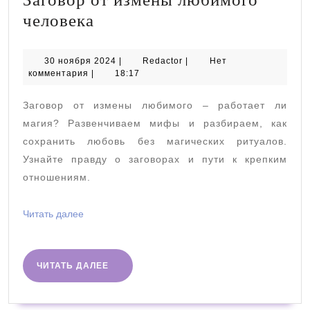
Заговор
человека
от
измены
30
Redactor
30 ноября 2024
|
Redactor
|
Нет
ноября
комментария
|
18:17
любимого
2024
человека
Заговор от измены любимого – работает ли
магия? Развенчиваем мифы и разбираем, как
сохранить любовь без магических ритуалов.
Узнайте правду о заговорах и пути к крепким
отношениям.
Читать
Читать далее
далее
ЧИТАТЬ
ЧИТАТЬ ДАЛЕЕ
ДАЛЕЕ