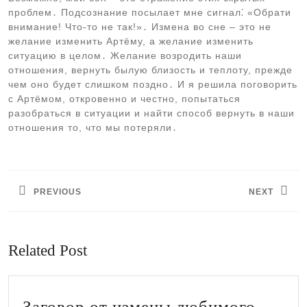
проблем․ Подсознание посылает мне сигнал⁚ «Обрати
внимание! Что-то не так!»․ Измена во сне – это не
желание изменить Артёму, а желание изменить
ситуацию в целом․ Желание возродить наши
отношения, вернуть былую близость и теплоту, прежде
чем оно будет слишком поздно․ И я решила поговорить
с Артёмом, откровенно и честно, попытаться
разобраться в ситуации и найти способ вернуть в наши
отношения то, что мы потеряли․
Навигация
по
PREVIOUS
NEXT
записям
Предыдущая
Следующая
запись:
запись:
Related Post
Заговор от измены любимого