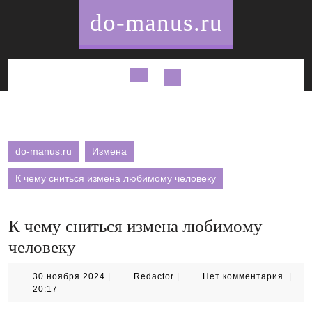
Перейти
do-manus.ru
к
содержимому
Кнопка
Открыть
do-manus.ru
Измена
К чему сниться измена любимому человеку
К чему сниться измена любимому
человеку
30
Redactor
30 ноября 2024
|
Redactor
|
Нет комментария
|
ноября
20:17
2024