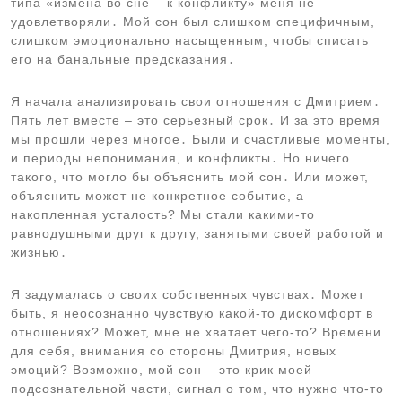
типа «измена во сне – к конфликту» меня не
удовлетворяли․ Мой сон был слишком специфичным,
слишком эмоционально насыщенным, чтобы списать
его на банальные предсказания․
Я начала анализировать свои отношения с Дмитрием․
Пять лет вместе – это серьезный срок․ И за это время
мы прошли через многое․ Были и счастливые моменты,
и периоды непонимания, и конфликты․ Но ничего
такого, что могло бы объяснить мой сон․ Или может,
объяснить может не конкретное событие, а
накопленная усталость? Мы стали какими-то
равнодушными друг к другу, занятыми своей работой и
жизнью․
Я задумалась о своих собственных чувствах․ Может
быть, я неосознанно чувствую какой-то дискомфорт в
отношениях? Может, мне не хватает чего-то? Времени
для себя, внимания со стороны Дмитрия, новых
эмоций? Возможно, мой сон – это крик моей
подсознательной части, сигнал о том, что нужно что-то