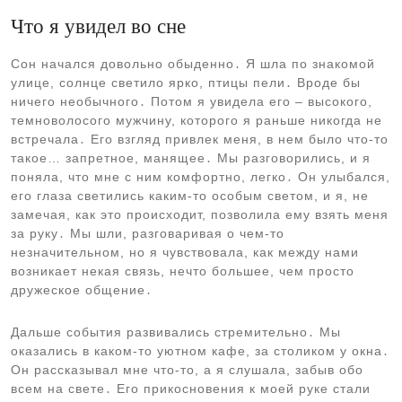
Что я увидел во сне
Сон начался довольно обыденно․ Я шла по знакомой
улице, солнце светило ярко, птицы пели․ Вроде бы
ничего необычного․ Потом я увидела его – высокого,
темноволосого мужчину, которого я раньше никогда не
встречала․ Его взгляд привлек меня, в нем было что-то
такое… запретное, манящее․ Мы разговорились, и я
поняла, что мне с ним комфортно, легко․ Он улыбался,
его глаза светились каким-то особым светом, и я, не
замечая, как это происходит, позволила ему взять меня
за руку․ Мы шли, разговаривая о чем-то
незначительном, но я чувствовала, как между нами
возникает некая связь, нечто большее, чем просто
дружеское общение․
Дальше события развивались стремительно․ Мы
оказались в каком-то уютном кафе, за столиком у окна․
Он рассказывал мне что-то, а я слушала, забыв обо
всем на свете․ Его прикосновения к моей руке стали