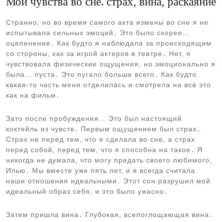
Мои чувства во сне⁚ страх, вина, раскаяние
Странно, но во время самого акта измены во сне я не
испытывала сильных эмоций․ Это было скорее…
оцепенение․ Как будто я наблюдала за происходящим
со стороны, как за игрой актеров в театре․ Нет, я
чувствовала физические ощущения, но эмоционально я
была… пуста․ Это пугало больше всего․ Как будто
какая-то часть меня отделилась и смотрела на всё это
как на фильм․
Зато после пробуждения… Это был настоящий
коктейль из чувств․ Первым ощущением был страх․
Страх не перед тем, что я сделала во сне, а страх
перед собой, перед тем, что я способна на такое․ Я
никогда не думала, что могу предать своего любимого,
Илью․ Мы вместе уже пять лет, и я всегда считала
наши отношения идеальными․ Этот сон разрушил мой
идеальный образ себя, и это было ужасно․
Затем пришла вина․ Глубокая, всепоглощающая вина․