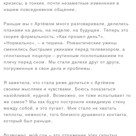
кризисы, а тонкие, почти незаметные изменения в
нашем повседневном общении․
Раньше мы с Артёмом много разговаривали, делились
планами на день, на неделю, на будущее․ Теперь это
скорее формальность⁚ «Как прошел день?»,
«Нормально», – и тишина․ Романтические ужины
сменились быстрыми ужинами перед телевизором, а
спонтанные поцелуи – рутинным похлопыванием по
плечу перед сном․ Мы стали далеки друг от друга,
погруженные в свои дела и проблемы․
Я заметила, что стала реже делиться с Артёмом
своими мыслями и чувствами․ Боюсь показаться
назойливой, нудной․ Возможно, он тоже испытывает то
же самое? Мы как будто построили невидимую стену
между собой, и это пугает․ Мне стало не хватать
теплоты, нежности, того близкого душевного контакта,
который был раньше․
Возможно, мой сон – это отражение этих скрытых