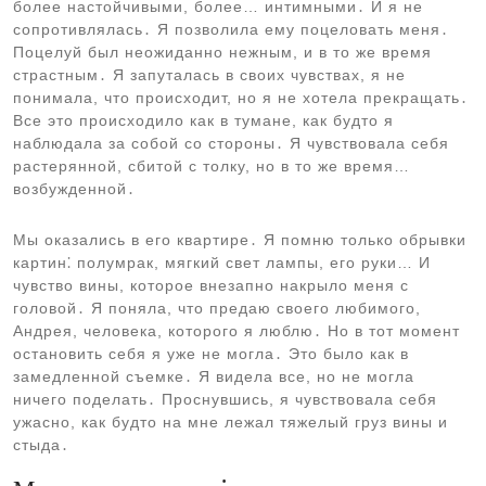
более настойчивыми, более… интимными․ И я не
сопротивлялась․ Я позволила ему поцеловать меня․
Поцелуй был неожиданно нежным, и в то же время
страстным․ Я запуталась в своих чувствах, я не
понимала, что происходит, но я не хотела прекращать․
Все это происходило как в тумане, как будто я
наблюдала за собой со стороны․ Я чувствовала себя
растерянной, сбитой с толку, но в то же время…
возбужденной․
Мы оказались в его квартире․ Я помню только обрывки
картин⁚ полумрак, мягкий свет лампы, его руки… И
чувство вины, которое внезапно накрыло меня с
головой․ Я поняла, что предаю своего любимого,
Андрея, человека, которого я люблю․ Но в тот момент
остановить себя я уже не могла․ Это было как в
замедленной съемке․ Я видела все, но не могла
ничего поделать․ Проснувшись, я чувствовала себя
ужасно, как будто на мне лежал тяжелый груз вины и
стыда․