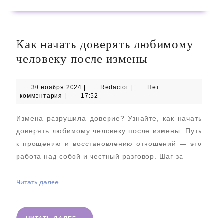
Как начать доверять любимому
Как
человеку после измены
начать
доверять
30
Redactor
30 ноября 2024
|
Redactor
|
Нет
ноября
комментария
|
17:52
любимому
2024
человеку
Измена разрушила доверие? Узнайте, как начать
после
доверять любимому человеку после измены. Путь
измены
к прощению и восстановлению отношений — это
работа над собой и честный разговор. Шаг за
Читать
Читать далее
далее
ЧИТАТЬ