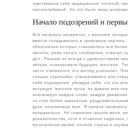
чувствовала себя защищённой‚ понятой‚ лю
непоколебимой․ Но это было лишь иллюзией
Начало подозрений и первы
Всё началось незаметно‚ с мелочей‚ которы
вместе складывались в тревожную картину․
объяснения которых становились всё боле
звонить‚ реже писать сообщения‚ отвечал 
дел․ Раньше он всегда с удовольствием пр
чепухе‚ планировали будущее‚ мечтали․ Те
часто отвлекался‚ его взгляд ускользал․ П
спешно спрятывал‚ отворачиваясь или отвод
себя подозрения‚ убеждая себя‚ что это вс
интуиция‚ женское чутье‚ не давали мне по
анализируя каждое слово‚ каждое движение
он стал более замкнутым‚ раздражительным
духи‚ незнакомые мне․ Я началa проверять 
неправильно․ Но сомнения грызли меня‚ не
доказательства‚ хотя я отчаянно наделась‚
мучительное время‚ полное страха и неуве