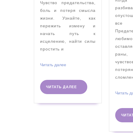
Когд
Чувство предательства,
разбив
боль и потеря смысла
опусто
жизни. Узнайте, как
все
пережить измену и
Предат
начать путь к
любим
исцелению, найти силы
остав
простить и
раны
чувст
Читать
Читать далее
пот
далее
сломле
ЧИТАТЬ
ЧИТАТЬ ДАЛЕЕ
ДАЛЕЕ
Читать д
ЧИТА