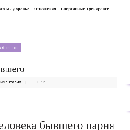
ота И Здоровье
Отношения
Спортивные Тренировки
а бывшего
ывшего
омментария
|
19:19
еловека бывшего парня