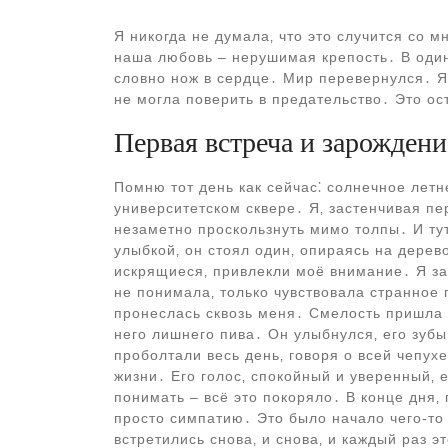
Я никогда не думала‚ что это случится со м
наша любовь – нерушимая крепость․ В один
словно нож в сердце․ Мир перевернулся․ Я
не могла поверить в предательство․ Это ос
Первая встреча и зарождени
Помню тот день как сейчас⁚ солнечное летн
университетском сквере․ Я‚ застенчивая пер
незаметно проскользнуть мимо толпы․ И ту
улыбкой‚ он стоял один‚ опираясь на дерево
искрящиеся‚ привлекли моё внимание․ Я за
не понимала‚ только чувствовала странное
пронеслась сквозь меня․ Смелость пришла 
него лишнего пива․ Он улыбнулся‚ его зубы
проболтали весь день‚ говоря о всей чепу
жизни․ Его голос‚ спокойный и уверенный‚ 
понимать – всё это покоряло․ В конце дня‚
просто симпатию․ Это было начало чего-то 
встретились снова‚ и снова‚ и каждый раз э