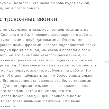
бимой․ Казалось‚ что наша любовь будет вечной‚
‚ как я потом поняла․
е тревожные звонки
е по отдельности казались незначительными‚ но
 Сначала это были поздние возвращения с работы‚
е туманными и неубедительными․ Он стал меньше
односложными фразами‚ избегая подробностей своих
оводил время со мной‚ мы часами болтали о всей
перь же его внимание казалось рассеянным‚ он
оявились странные звонки и сообщения‚ которые он
я взгляд․ Я пыталась не замечать этого‚ отгоняла от
его лишь переутомление‚ проблемы на работе․ Но
коя․ Я стала наблюдать за ним более внимательно‚
․ Его поведение становилось все более странным‚
․ Даже его аромат изменился – появились новые
его телефон‚ хотя и понимала‚ что это
 давая покоя․ Каждый день приносил новые
 что это всего лишь мои фантазии․ Это было
ренности․