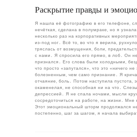
Раскрытие правды и эмоци
Я нашла её фотографию в его телефоне‚ с
нечёткая‚ сделана в полумраке‚ но я узнал
несколько раз на корпоративных мероприят
из-под ног․ Всё то‚ во что я верила‚ рухн
тряслась от возмущения‚ боли‚ предательств
с нами․ Я спросила его прямо‚ в лоб․ Он н
признался․ Его слова были холодными‚ бе
что просто «запутался»‚ что это «ничего н
болезненным‚ чем само признание․ Я крича
отчаяние‚ боль․ Потом наступила пустота‚ 
окаменелая‚ не способная ни на что․ Слезы
депрессией․ Я не спала ночами‚ мысли кру
сосредоточиться на работе‚ на жизни․ Мне 
Этот эмоциональный шторм продолжался не
постепенно‚ шаг за шагом‚ я начала выбират
Навигация