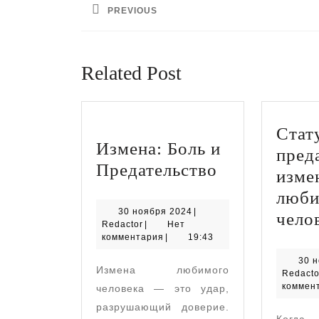
по
PREVIOUS
записям
Предыдущая
запись:
Related Post
Стат
Измена: Боль и
пред
Измена:
Предательство
изме
Боль
люби
и
30
30 ноября 2024
|
чело
Redactor
ноября
Redactor
|
Нет
Предательст
2024
комментария
|
19:43
30 
Измена любимого
Redacto
коммен
человека — это удар,
разрушающий доверие.