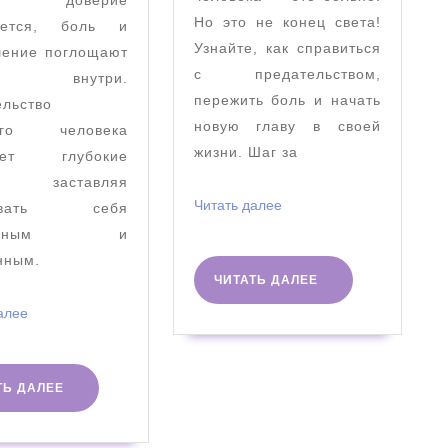
а доверие
любимого
Но это не конец света!
ается, боль и
человека
Узнайте, как справиться
шение поглощают
с предательством,
 внутри.
пережить боль и начать
ельство
новую главу в своей
ого человека
жизни. Шаг за
ляет глубокие
, заставляя
Читать
Читать далее
вовать себя
далее
ерянным и
нным.
ЧИТАТЬ
ЧИТАТЬ ДАЛЕЕ
ДАЛЕЕ
Читать
алее
далее
ЧИТАТЬ
ТЬ ДАЛЕЕ
ДАЛЕЕ