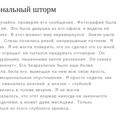
ональный шторм
лучайно‚ проверяя его сообщения․ Фотография была
а её․ Это была девушка из его офиса‚ я видела её
иях․ В этот момент мир перевернулся․ Земля ушла
уло․ Слезы полились рекой‚ непрерывным потоком․ Я
а․ Я не могла поверить‚ что он сделал это со мной‚
е отрицал‚ не пытался придумать отговорки․ Он
здушными‚ лишенными капли раскаяния․ Он сказал‚
е значит»; Его безразличие было еще более
ла‚ била его‚ вымещая на нем всю свою ярость‚
эмоциональное опустошение․ Я просто сидела‚ как
 сменились апатией‚ а апатия – глубокой
жились в голове вихрем․ Я не могла
казалось‚ что этот кошмар никогда не закончится․
делями‚ а может даже месяцами․ Только
ься из этого глубокого кризиса․