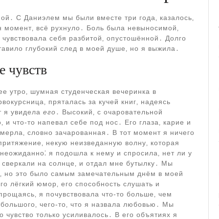
ной․ С Даниэлем мы были вместе три года‚ казалось‚
 момент‚ всё рухнуло․ Боль была невыносимой‚
 чувствовала себя разбитой‚ опустошённой․ Долго
тавило глубокий след в моей душе‚ но я выжила․
е чувств
ее утро‚ шумная студенческая вечеринка в
вокурсница‚ пряталась за кучей книг‚ надеясь
т я увидела
его
․ Высокий‚ с очаровательной
‚ и что-то напевал себе под нос․ Его глаза‚ карие и
мерла‚ словно зачарованная․ В тот момент я ничего
 притяжение‚ некую неизведанную волну‚ которая
неожиданно⁚ я подошла к нему и спросила‚ нет ли у
 сверкали на солнце‚ и отдал мне бутылку․ Мы
хе‚ но это было самым замечательным днём в моей
его лёгкий юмор‚ его способность слушать и
 прощаясь‚ я почувствовала что-то больше‚ чем
большого‚ чего-то‚ что я назвала любовью․ Мы
то чувство только усиливалось․ В его объятиях я