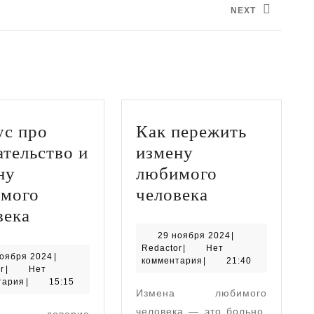
NEXT
Следующая
запись:
ус про
Как пережить
ательство и
измену
ну
любимого
Как
мого
человека
Статус
пережить
века
во
про
измену
29
29 ноября 2024
|
Redactor
ноября
Redactor
|
Нет
предательство
любимого
30
ноября 2024
|
2024
комментария
|
21:40
Redactor
ноября
r
|
Нет
и
человека
2024
тария
|
15:15
Измена любимого
измену
человека — это больно.