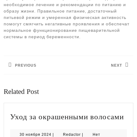
необходимое лечение и рекомендации по питанию и
образу жизни. Правильное питание‚ достаточный
питьевой режим и умеренная физическая активность
помогут смягчить негативные проявления и обеспечат
нормальное функционирование пищеварительной
системы в период беременности.
Навигация
по
PREVIOUS
NEXT
записям
Предыдущая
Следующая
запись:
запись:
Related Post
Ухо
Уход за окрашенными волосами
за
ок
30
Redactor
30 ноября 2024
|
Redactor
|
Нет