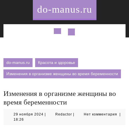
Перейти
do-manus.ru
к
содержимому
Кнопка
Открыть
do-manus.ru
Красота и здоровье
Изменения в организме женщины во время беременности
Изменения в организме женщины во
время беременности
29
Redactor
29 ноября 2024
|
Redactor
|
Нет комментария
|
ноября
18:26
2024