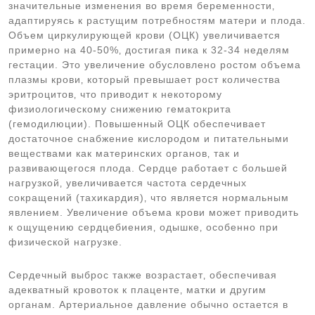
значительные изменения во время беременности‚
адаптируясь к растущим потребностям матери и плода.
Объем циркулирующей крови (ОЦК) увеличивается
примерно на 40-50%‚ достигая пика к 32-34 неделям
гестации. Это увеличение обусловлено ростом объема
плазмы крови‚ который превышает рост количества
эритроцитов‚ что приводит к некоторому
физиологическому снижению гематокрита
(гемодилюции). Повышенный ОЦК обеспечивает
достаточное снабжение кислородом и питательными
веществами как материнских органов‚ так и
развивающегося плода. Сердце работает с большей
нагрузкой‚ увеличивается частота сердечных
сокращений (тахикардия)‚ что является нормальным
явлением. Увеличение объема крови может приводить
к ощущению сердцебиения‚ одышке‚ особенно при
физической нагрузке.
Сердечный выброс также возрастает‚ обеспечивая
адекватный кровоток к плаценте‚ матки и другим
органам. Артериальное давление обычно остается в