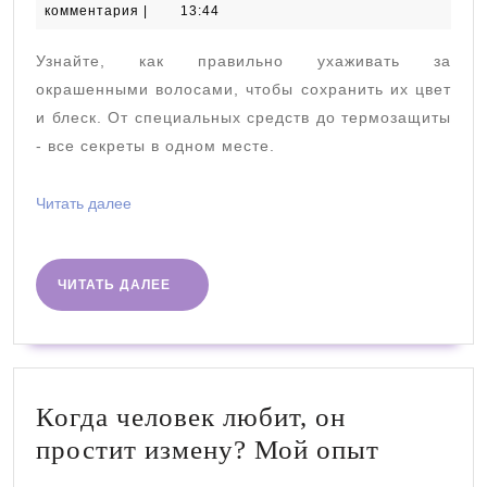
ноября
комментария
|
13:44
вол
2024
Узнайте, как правильно ухаживать за
окрашенными волосами, чтобы сохранить их цвет
и блеск. От специальных средств до термозащиты
- все секреты в одном месте.
Читать
Читать далее
далее
ЧИТАТЬ
ЧИТАТЬ ДАЛЕЕ
ДАЛЕЕ
Когда человек любит, он
Когда
простит измену? Мой опыт
человек