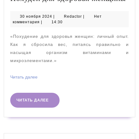
для
здо
30
Redactor
30 ноября 2024
|
Redactor
|
Нет
ноября
комментария
|
14:30
же
2024
«Похудение для здоровья женщин: личный опыт.
Как я сбросила вес, питаясь правильно и
насыщая организм витаминами и
микроэлементами.»
Читать
Читать далее
далее
ЧИТАТЬ
ЧИТАТЬ ДАЛЕЕ
ДАЛЕЕ