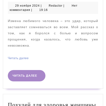
любит,
29
Redactor
29 ноября 2024
|
Redactor
|
Нет
ноября
комментария
|
19:16
он
2024
простит
Измена любимого человека – это удар, который
измену?
заставляет сомневаться во всем. Мой рассказ о
Мой
том, как я боролся с болью и вопросом
прощения, когда казалось, что любовь уже
опыт
невозможна.
Читать
Читать далее
далее
ЧИТАТЬ
ЧИТАТЬ ДАЛЕЕ
ДАЛЕЕ
Пох
Похудей для здоровья женщины