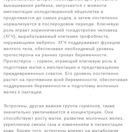
вынашивания ребенка‚ запускается с момента
имплантации оплодотворенной яйцеклетки и
продолжается до самых родов‚ а затем постепенно
нормализуется в послеродовом периоде. Ключевую
роль играет хорионический гонадотропин человека
(ХГЧ)‚ вырабатываемый клетками трофобласта‚
окружающими эмбрион. ХГЧ поддерживает функцию
желтого тела‚ обеспечивая необходимый уровень
прогестерона на ранних сроках беременности.
Прогестерон – гормон‚ играющий ключевую роль в
подготовке матки к имплантации и предотвращении
преждевременных схваток. Его уровень постепенно
растет на протяжении всей беременности‚ обеспечивая
поддержание беременности и подготовку молочных
желез к лактации.
Эстрогены‚ другая важная группа гормонов‚ также
значительно увеличиваются в концентрации. Они
способствуют росту матки‚ развитию молочных желез‚
укреплению связок таза и изменениям в пигментации
кожи. Кроме того‚ эстрогены влияют на метаболизм