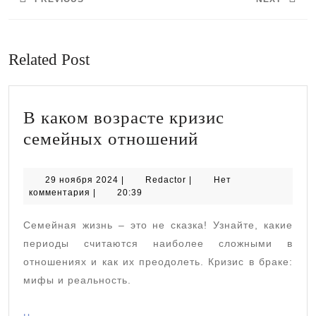
записям
Предыдущая
Следующая
запись:
запись:
Related Post
В каком возрасте кризис
В
семейных отношений
каком
возрасте
29
Redactor
29 ноября 2024
|
Redactor
|
Нет
ноября
комментария
|
20:39
кризис
2024
семейных
Семейная жизнь – это не сказка! Узнайте, какие
отношений
периоды считаются наиболее сложными в
отношениях и как их преодолеть. Кризис в браке:
мифы и реальность.