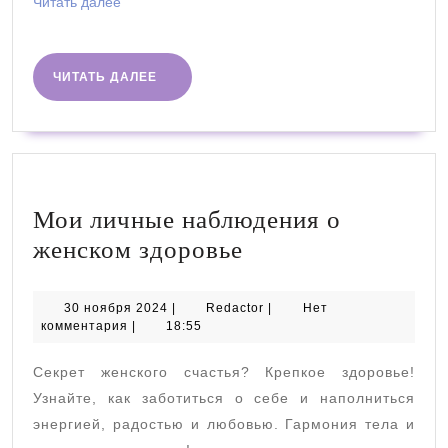
Читать
Читать далее
далее
ЧИТАТЬ
ЧИТАТЬ ДАЛЕЕ
ДАЛЕЕ
Мои личные наблюдения о
Мои
женском здоровье
личные
наблюдения
30
Redactor
30 ноября 2024
|
Redactor
|
Нет
ноября
комментария
|
18:55
о
2024
женском
Секрет женского счастья? Крепкое здоровье!
здоровье
Узнайте, как заботиться о себе и наполниться
энергией, радостью и любовью. Гармония тела и