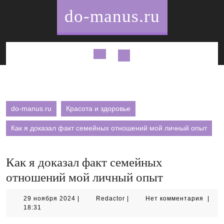
Перейти
do-manus.ru
к
содержимому
Кнопка
Открыть
do-manus.ru
Красота и здоровье
Как я доказал факт семейных отношений мой личный опыт
Как я доказал факт семейных
отношений мой личный опыт
29
Redactor
29 ноября 2024
|
Redactor
|
Нет комментария
|
ноября
18:31
2024