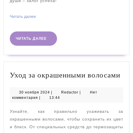
души – залог успеха!
Читать
Читать далее
далее
ЧИТАТЬ
ЧИТАТЬ ДАЛЕЕ
ДАЛЕЕ
Ухо
Уход за окрашенными волосами
за
ок
30
Redactor
30 ноября 2024
|
Redactor
|
Нет
ноября
комментария
|
13:44
вол
2024
Узнайте, как правильно ухаживать за
окрашенными волосами, чтобы сохранить их цвет
и блеск. От специальных средств до термозащиты