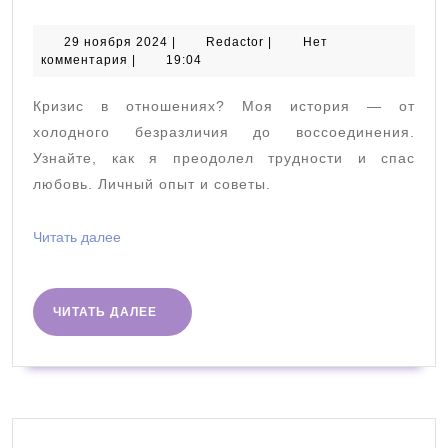
опыт
преод
29
Redactor
29 ноября 2024
|
Redactor
|
Нет
ноября
комментария
|
19:04
кризис
2024
в
Кризис в отношениях? Моя история — от
отнош
холодного безразличия до воссоединения.
личны
Узнайте, как я преодолел трудности и спас
любовь. Личный опыт и советы.
взгляд
Читать
Читать далее
далее
ЧИТАТЬ
ЧИТАТЬ ДАЛЕЕ
ДАЛЕЕ