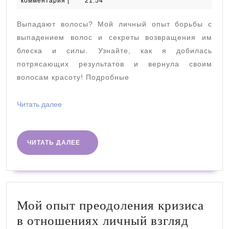
ноября
комментария
|
21:54
здоровым
2024
волосам
Выпадают волосы? Мой личный опыт борьбы с
от
выпадением волос и секреты возвращения им
выпадения
блеска и силы. Узнайте, как я добилась
потрясающих результатов и вернула своим
к
волосам красоту! Подробные
блеску
Читать
Читать далее
далее
ЧИТАТЬ
ЧИТАТЬ ДАЛЕЕ
ДАЛЕЕ
Мой опыт преодоления кризиса
Мой
в отношениях личный взгляд