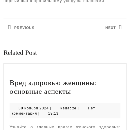
первый шаг к правильному уходу за волосами.
Навигация
по
PREVIOUS
NEXT
записям
Предыдущая
Следующая
запись:
запись:
Related Post
Вред здоровью женщины:
Вред
основные аспекты
здоровью
женщины:
30
Redactor
30 ноября 2024
|
Redactor
|
Нет
ноября
комментария
|
19:13
основные
2024
аспекты
Узнайте о главных врагах женского здоровья: