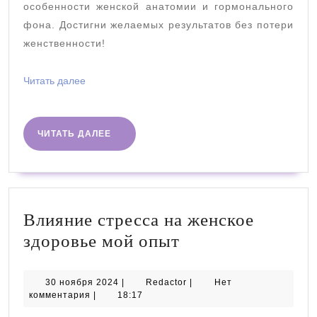
особенности женской анатомии и гормонального
фона. Достигни желаемых результатов без потери
женственности!
Читать
Читать далее
далее
ЧИТАТЬ
ЧИТАТЬ ДАЛЕЕ
ДАЛЕЕ
Влияние стресса на женское
Влияние
здоровье мой опыт
стресса
на
30
Redactor
30 ноября 2024
|
Redactor
|
Нет
ноября
комментария
|
18:17
женское
2024