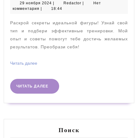
фигуры
29
Redactor
29 ноября 2024
|
Redactor
|
Нет
ноября
комментария
|
18:44
и
2024
их
Раскрой секреты идеальной фигуры! Узнай свой
тренировка
тип и подбери эффективные тренировки. Мой
опыт и советы помогут тебе достичь желаемых
результатов. Преобрази себя!
Читать
Читать далее
далее
ЧИТАТЬ
ЧИТАТЬ ДАЛЕЕ
ДАЛЕЕ
Поиск