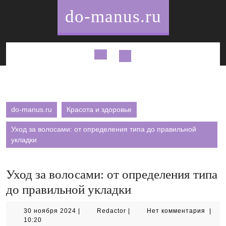
Перейти
do-manus.ru
к
содержимому
Кнопка
Открыть
do-manus.ru
Красота и здоровье
Уход за волосами: от определения типа до правильной
укладки
Уход за волосами: от определения типа
до правильной укладки
30
Redactor
30 ноября 2024
|
Redactor
|
Нет комментария
|
ноября
10:20