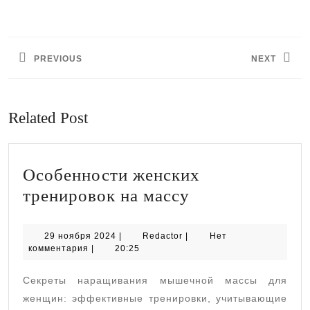
Навигация
по
PREVIOUS
NEXT
записям
Предыдущая
Следующая
запись:
запись:
Related Post
Особенности женских
Особенности
тренировок на массу
женских
тренировок
29
Redactor
29 ноября 2024
|
Redactor
|
Нет
ноября
комментария
|
20:25
на
2024
массу
Секреты наращивания мышечной массы для
женщин: эффективные тренировки, учитывающие