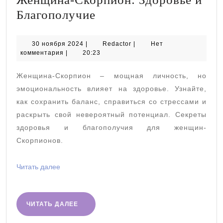
Женщина-
Благополучие
Скорпион:
Здоровье
30
Redactor
30 ноября 2024
|
Redactor
|
Нет
ноября
комментария
|
20:23
и
2024
Благополучие
Женщина-Скорпион – мощная личность, но
эмоциональность влияет на здоровье. Узнайте,
как сохранить баланс, справиться со стрессами и
раскрыть свой невероятный потенциал. Секреты
здоровья и благополучия для женщин-
Скорпионов.
Читать
Читать далее
далее
ЧИТАТЬ
ЧИТАТЬ ДАЛЕЕ
ДАЛЕЕ