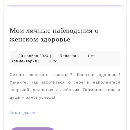
Мои личные наблюдения о
Мои
женском здоровье
личные
наблюдения
30
Redactor
30 ноября 2024
|
Redactor
|
Нет
ноября
комментария
|
18:55
о
2024
женском
Секрет женского счастья? Крепкое здоровье!
здоровье
Узнайте, как заботиться о себе и наполниться
энергией, радостью и любовью. Гармония тела и
души – залог успеха!
Читать
Читать далее
далее