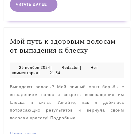
ЧИТАТЬ
ЧИТАТЬ ДАЛЕЕ
ДАЛЕЕ
Мой путь к здоровым волосам
Мой
от выпадения к блеску
путь
к
29
Redactor
29 ноября 2024
|
Redactor
|
Нет
ноября
комментария
|
21:54
здоровым
2024
волосам
Выпадают волосы? Мой личный опыт борьбы с
от
выпадением волос и секреты возвращения им
выпадения
блеска и силы. Узнайте, как я добилась
потрясающих результатов и вернула своим
к
волосам красоту! Подробные
блеску
Читать
Читать далее