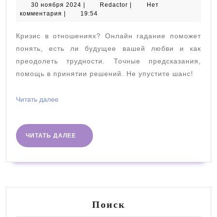
онлайн-
30
Redactor
30 ноября 2024
|
Redactor
|
Нет
ноября
комментария
|
19:54
гадания
2024
на
Кризис в отношениях? Онлайн гадание поможет
кризис
понять, есть ли будущее вашей любви и как
в
преодолеть трудности. Точные предсказания,
помощь в принятии решений. Не упустите шанс!
отношениях
Читать
Читать далее
далее
ЧИТАТЬ
ЧИТАТЬ ДАЛЕЕ
ДАЛЕЕ
Поиск