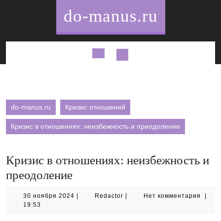
Перейти
do-manus.ru
к
содержимому
Кнопка
Открыть
do-manus.ru
Кризис отношений
Кризис в отношениях: неизбежность и преодоление
Кризис в отношениях: неизбежность и
преодоление
30
Redactor
30 ноября 2024
|
Redactor
|
Нет комментария
|
ноября
19:53
2024