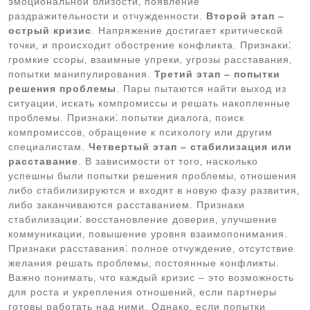
эмоциональной близости‚ появление
раздражительности и отчужденности.
Второй этап –
острый кризис
. Напряжение достигает критической
точки‚ и происходит обострение конфликта. Признаки⁚
громкие ссоры‚ взаимные упреки‚ угрозы расставания‚
попытки манипулирования.
Третий этап – попытки
решения проблемы
. Пары пытаются найти выход из
ситуации‚ искать компромиссы и решать накопленные
проблемы. Признаки⁚ попытки диалога‚ поиск
компромиссов‚ обращение к психологу или другим
специалистам.
Четвертый этап – стабилизация или
расставание
. В зависимости от того‚ насколько
успешны были попытки решения проблемы‚ отношения
либо стабилизируются и входят в новую фазу развития‚
либо заканчиваются расставанием. Признаки
стабилизации⁚ восстановление доверия‚ улучшение
коммуникации‚ повышение уровня взаимопонимания.
Признаки расставания⁚ полное отчуждение‚ отсутствие
желания решать проблемы‚ постоянные конфликты.
Важно понимать‚ что каждый кризис – это возможность
для роста и укрепления отношений‚ если партнеры
готовы работать над ними. Однако‚ если попытки