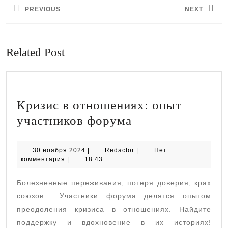
PREVIOUS
NEXT
записям
Предыдущая
Следующая
запись:
запись:
Related Post
Кризис в отношениях: опыт
Кризис
участников форума
в
отношениях:
30
Redactor
30 ноября 2024
|
Redactor
|
Нет
ноября
комментария
|
18:43
опыт
2024
участников
Болезненные переживания, потеря доверия, крах
форума
союзов... Участники форума делятся опытом
преодоления кризиса в отношениях. Найдите
поддержку и вдохновение в их историях!