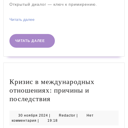
Открытый диалог — ключ к примирению.
Читать
Читать далее
далее
ЧИТАТЬ
ЧИТАТЬ ДАЛЕЕ
ДАЛЕЕ
Кризис в международных
отношениях: причины и
Кризис
последствия
в
международных
30
Redactor
30 ноября 2024
|
Redactor
|
Нет
ноября
комментария
|
19:18
отношениях:
2024