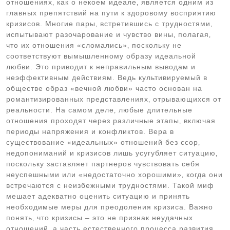
отношениях‚ как о некоем идеале‚ является одним из
главных препятствий на пути к здоровому восприятию
кризисов. Многие пары‚ встретившись с трудностями‚
испытывают разочарование и чувство вины‚ полагая‚
что их отношения «сломались»‚ поскольку не
соответствуют вымышленному образу идеальной
любви. Это приводит к неправильным выводам и
неэффективным действиям. Ведь культивируемый в
обществе образ «вечной любви» часто основан на
романтизированных представлениях‚ отрывающихся от
реальности. На самом деле‚ любые длительные
отношения проходят через различные этапы‚ включая
периоды напряжения и конфликтов. Вера в
существование «идеальных» отношений без ссор‚
недопониманий и кризисов лишь усугубляет ситуацию‚
поскольку заставляет партнеров чувствовать себя
неуспешными или «недостаточно хорошими»‚ когда они
встречаются с неизбежными трудностями. Такой миф
мешает адекватно оценить ситуацию и принять
необходимые меры для преодоления кризиса. Важно
понять‚ что кризисы – это не признак неудачных
отношений‚ а часть естественного процесса развития‚