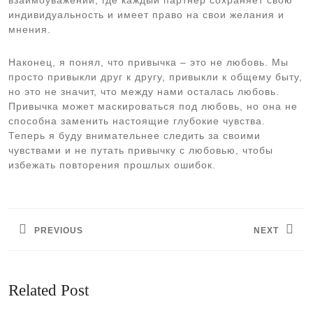
взаимоуважении, где каждый партнер сохраняет свою
индивидуальность и имеет право на свои желания и
мнения.
Наконец, я понял, что привычка – это не любовь. Мы
просто привыкли друг к другу, привыкли к общему быту,
но это не значит, что между нами осталась любовь.
Привычка может маскироваться под любовь, но она не
способна заменить настоящие глубокие чувства.
Теперь я буду внимательнее следить за своими
чувствами и не путать привычку с любовью, чтобы
избежать повторения прошлых ошибок.
Навигация
по
PREVIOUS
NEXT
записям
Предыдущая
Следующая
запись:
запись:
Related Post