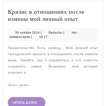
Кризис в отношениях после
Кризис
измены мой личный опыт
в
отношени
30
Redactor
30 ноября 2024
|
Redactor
|
Нет
ноября
комментария
|
18:17
после
2024
измены
Предательство, боль, развод... Мой личный опыт
мой
преодоления кризиса в отношениях после измены
личный
мужа. Узнайте, как я справилась и что помогло
сохранить семью. Возможно, моя история
опыт
поможет и
Читать
Читать далее
далее
ЧИТАТЬ
ЧИТАТЬ ДАЛЕЕ