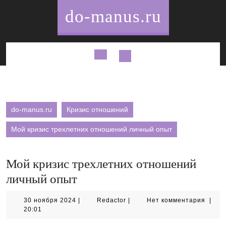
Перейти
do-manus.ru
к
содержимому
Кнопка
Открыть
do-manus.ru
Кризис отношений
Мой кризис трехлетних отношений личный опыт
Мой кризис трехлетних отношений
личный опыт
30
Redactor
30 ноября 2024
|
Redactor
|
Нет комментария
|
ноября
20:01
2024