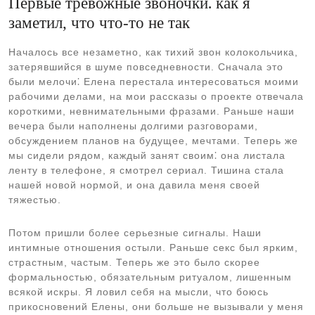
Первые тревожные звоночки⁚ как я
заметил, что что-то не так
Началось все незаметно, как тихий звон колокольчика,
затерявшийся в шуме повседневности. Сначала это
были мелочи⁚ Елена перестала интересоваться моими
рабочими делами, на мои рассказы о проекте отвечала
короткими, невнимательными фразами. Раньше наши
вечера были наполнены долгими разговорами,
обсуждением планов на будущее, мечтами. Теперь же
мы сидели рядом, каждый занят своим⁚ она листала
ленту в телефоне, я смотрел сериал. Тишина стала
нашей новой нормой, и она давила меня своей
тяжестью.
Потом пришли более серьезные сигналы. Наши
интимные отношения остыли. Раньше секс был ярким,
страстным, частым. Теперь же это было скорее
формальностью, обязательным ритуалом, лишенным
всякой искры. Я ловил себя на мысли, что боюсь
прикосновений Елены, они больше не вызывали у меня