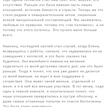
отсутствие. Раньше это была важная часть наших
отношений, источник близости и страсти. Теперь же это
стало редким и невыразительным актом, лишенным
всякой эмоциональной составляющей. Мы занимались
любовью по привычке, потому что «так положено», а не
потому что этого хотелось. Это пугало меня больше
всего.
Наконец, последней каплей стал случай, когда Елена,
возвращаясь с работы, сказала, что задержалась из-за
совещания с коллегой, и это было сказано так
буднично, без малейшего намека на желание
поделиться со мной деталями своего дня, как это было
раньше. Тогда я понял, что она уже давно не делится
со мной важным, не ищет в мне поддержки и
сочувствия. Она живет своей жизнью, отдельной от
меня, и я в ней все меньше участвую. В тот вечер, сидя
один в темной комнате, я окончательно понял, что
наши отношения превратились в пустую оболочку, и
даже самые отчаянные попытки их спасти бесполезны.
Это была точка невозврата.