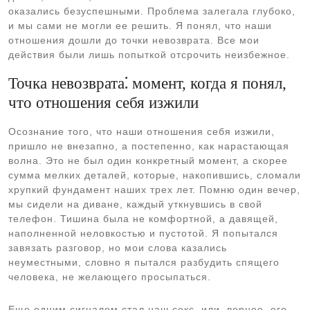
оказались безуспешными. Проблема залегала глубоко,
и мы сами не могли ее решить. Я понял, что наши
отношения дошли до точки невозврата. Все мои
действия были лишь попыткой отсрочить неизбежное.
Точка невозврата⁚ момент, когда я понял,
что отношения себя изжили
Осознание того, что наши отношения себя изжили,
пришло не внезапно, а постепенно, как нарастающая
волна. Это не был один конкретный момент, а скорее
сумма мелких деталей, которые, накопившись, сломали
хрупкий фундамент наших трех лет. Помню один вечер,
мы сидели на диване, каждый уткнувшись в свой
телефон. Тишина была не комфортной, а давящей,
наполненной неловкостью и пустотой. Я попытался
завязать разговор, но мои слова казались
неуместными, словно я пытался разбудить спящего
человека, не желающего просыпаться.
Еще одним сигналом стал наш секс, или, вернее, его