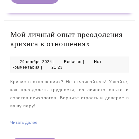
ДАЛЕЕ
Мой личный опыт преодоления
Мой
кризиса в отношениях
личный
опыт
29
Redactor
29 ноября 2024
|
Redactor
|
Нет
ноября
комментария
|
21:23
преодоления
2024
кризиса
Кризис в отношениях? Не отчаивайтесь! Узнайте,
в
как преодолеть трудности, из личного опыта и
отношениях
советов психологов. Верните страсть и доверие в
вашу пару!
Читать
Читать далее
далее