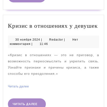
ДАЛЕЕ
Кр
Кризис в отношениях у девушек
в
от
30
Redactor
30 ноября 2024
|
Redactor
|
Нет
ноября
комментария
|
11:46
у
2024
де
«Кризис в отношениях — это не приговор, а
возможность переосмыслить и укрепить связь.
Узнайте признаки и причины кризиса, а также
способы его преодоления.»
Читать
Читать далее
далее
ЧИТАТЬ
ЧИТАТЬ ДАЛЕЕ