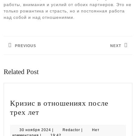
работы, внимания и усилий от обоих партнеров. Это не
только романтика и страсть, но и постоянная работа
над собой и над отношениями.
Навигация
по
PREVIOUS
NEXT
записям
Предыдущая
Следующая
запись:
запись:
Related Post
Кризис в отношениях после
Кризис
трех лет
в
отношениях
30
Redactor
30 ноября 2024
|
Redactor
|
Нет
ноября
комментария
|
19:42