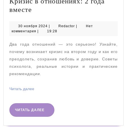
Кризис в отношениях: 2 года
Кризис
вместе
в
отношениях:
30
Redactor
30 ноября 2024
|
Redactor
|
Нет
ноября
комментария
|
19:28
2
2024
года
Два года отношений — это серьезно! Узнайте,
вместе
почему возникает кризис на втором году и как его
преодолеть, сохранив любовь и доверие. Советы
психолога, реальные истории и практические
рекомендации.
Читать
Читать далее
далее
ЧИТАТЬ
ЧИТАТЬ ДАЛЕЕ
ДАЛЕЕ