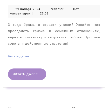
в
семейных
29
Redactor
29 ноября 2024
|
Redactor
|
Нет
ноября
комментария
|
23:53
отношениях:
2024
3
3 года брака, а страсти угасли? Узнайте, как
года
преодолеть кризис в семейных отношениях,
брака
вернуть романтику и сохранить любовь. Простые
советы и действенные стратегии!
Читать
Читать далее
далее
ЧИТАТЬ
ЧИТАТЬ ДАЛЕЕ
ДАЛЕЕ