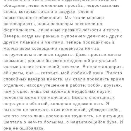
обещания, невыполненные просьбы, недосказанные
слова, которые витали в воздухе, словно
невысказанные обвинения. Мы стали меньше
разговаривать, наши разговоры похожели на
формальность, лишенные прежней легкости и тепла.
Вечера, когда мы раньше с упоением делились друг с
другом планами и мечтами, теперь проводились в
молчаливом созерцании телевизора или за
погружением в личные гаджеты. Даже простые жесты
внимания, раньше бывшие ежедневной ритуальной
частью наших отношений, исчезли. Я перестал дарить
ей цветы, она — готовить мой любимый ужин. Вместо
спокойных вечеров вместе, мы стали проводить время
отдельно, находя утешение в работе, хобби, друзьях,
чем угодно, лишь бы избежать неудобных пауз и
неловких моментов молчания. Вместо спонтанных
поцелуев и объятий, холодная сдержанность. Я
пытался не замечать этих изменений, убеждая себя,
что это всего лишь временная трудность, но интуиция
шептала о чем-то большем, о надвигающейся буре. И
она не ошибалась.