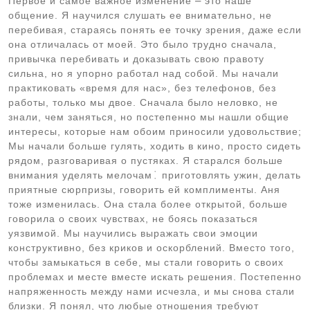
Первое и самое важное изменение ⎼ это наше
общение. Я научился слушать ее внимательно, не
перебивая, стараясь понять ее точку зрения, даже если
она отличалась от моей. Это было трудно сначала,
привычка перебивать и доказывать свою правоту
сильна, но я упорно работал над собой. Мы начали
практиковать «время для нас», без телефонов, без
работы, только мы двое. Сначала было неловко, не
знали, чем заняться, но постепенно мы нашли общие
интересы, которые нам обоим приносили удовольствие;
Мы начали больше гулять, ходить в кино, просто сидеть
рядом, разговаривая о пустяках. Я старался больше
внимания уделять мелочам⁚ приготовлять ужин, делать
приятные сюрпризы, говорить ей комплименты. Аня
тоже изменилась. Она стала более открытой, больше
говорила о своих чувствах, не боясь показаться
уязвимой. Мы научились выражать свои эмоции
конструктивно, без криков и оскорблений. Вместо того,
чтобы замыкаться в себе, мы стали говорить о своих
проблемах и месте вместе искать решения. Постепенно
напряженность между нами исчезла, и мы снова стали
близки. Я понял, что любые отношения требуют