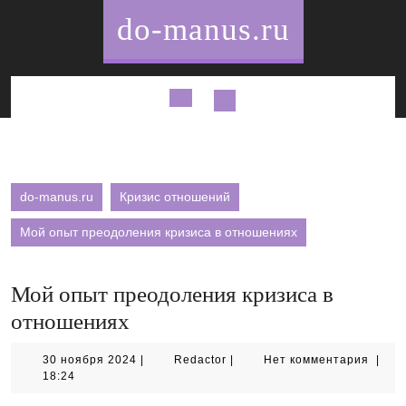
Перейти
do-manus.ru
к
содержимому
Кнопка
Открыть
do-manus.ru
Кризис отношений
Мой опыт преодоления кризиса в отношениях
Мой опыт преодоления кризиса в
отношениях
30
Redactor
30 ноября 2024
|
Redactor
|
Нет комментария
|
ноября
18:24
2024