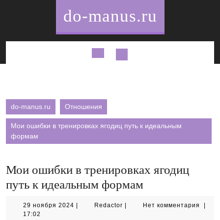
Перейти
do-manus.ru
к
содержимому
Кнопка
Открыть
do-manus.ru
Отношения
Мои ошибки в тренировках ягодиц путь к идеальным
формам
Мои ошибки в тренировках ягодиц
путь к идеальным формам
29
Redactor
29 ноября 2024
|
Redactor
|
Нет комментария
|
ноября
17:02