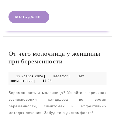
далее
ЧИТАТЬ
ЧИТАТЬ ДАЛЕЕ
ДАЛЕЕ
От чего молочница у женщины
От
при беременности
чего
молочница
29
Redactor
29 ноября 2024
|
Redactor
|
Нет
ноября
комментария
|
17:28
у
2024
женщины
Беременность и молочница? Узнайте о причинах
при
возникновения кандидоза во время
беременности
беременности, симптомах и эффективных
методах лечения. Забудьте о дискомфорте!