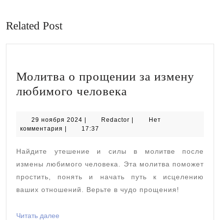
Предыдущая
Следующая
запись:
запись:
Related Post
Молитва о прощении за измену
Молитва
любимого человека
о
прощении
29
Redactor
29 ноября 2024
|
Redactor
|
Нет
ноября
комментария
|
17:37
за
2024
измену
Найдите утешение и силы в молитве после
любимого
измены любимого человека. Эта молитва поможет
человека
простить, понять и начать путь к исцелению
ваших отношений. Верьте в чудо прощения!
Читать
Читать далее