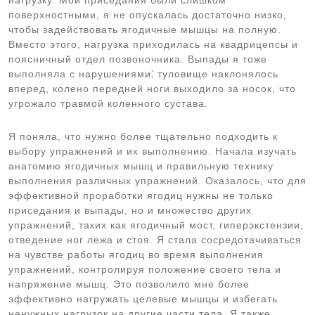
нагрузку. Мои приседания были слишком
поверхностными, я не опускалась достаточно низко,
чтобы задействовать ягодичные мышцы на полную.
Вместо этого, нагрузка приходилась на квадрицепсы и
поясничный отдел позвоночника. Выпады я тоже
выполняла с нарушениями⁚ туловище наклонялось
вперед, колено передней ноги выходило за носок, что
угрожало травмой коленного сустава.
Я поняла, что нужно более тщательно подходить к
выбору упражнений и их выполнению. Начала изучать
анатомию ягодичных мышц и правильную технику
выполнения различных упражнений. Оказалось, что для
эффективной проработки ягодиц нужны не только
приседания и выпады, но и множество других
упражнений, таких как ягодичный мост, гиперэкстензии,
отведение ног лежа и стоя. Я стала сосредотачиваться
на чувстве работы ягодиц во время выполнения
упражнений, контролируя положение своего тела и
напряжение мышц. Это позволило мне более
эффективно нагружать целевые мышцы и избегать
ненужных нагрузок на другие части тела. Я также