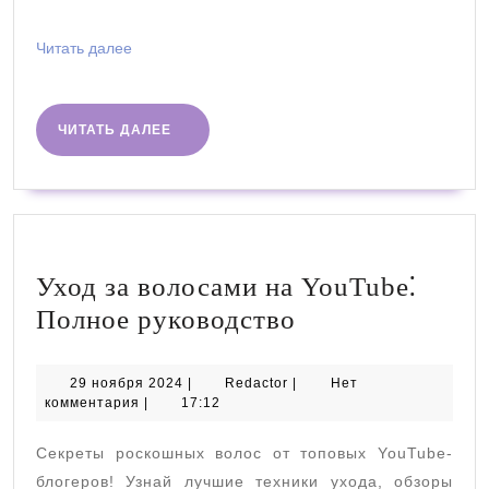
Читать
Читать далее
далее
ЧИТАТЬ
ЧИТАТЬ ДАЛЕЕ
ДАЛЕЕ
Уход за волосами на YouTube⁚
Уход
Полное руководство
за
волосами
29
Redactor
29 ноября 2024
|
Redactor
|
Нет
ноября
комментария
|
17:12
на
2024
YouTube⁚
Секреты роскошных волос от топовых YouTube-
Полное
блогеров! Узнай лучшие техники ухода, обзоры