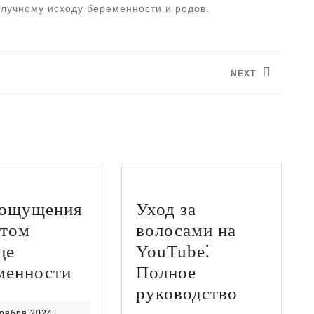
лучному исходу беременности и родов.
NEXT
Следующая
запись:
ощущения
Уход за
ятом
волосами на
це
YouTube⁚
Мои
менности
Полное
ощущения
Уход
руководство
на
за
29
ноября 2024
|