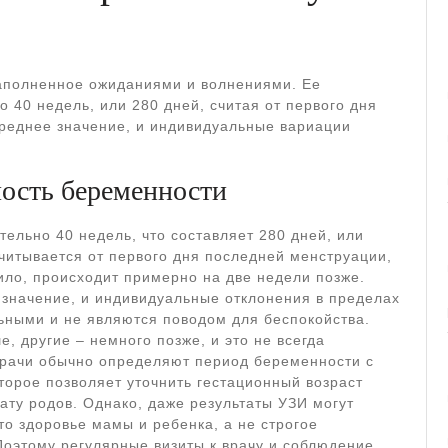
наполненное ожиданиями и волнениями. Ее
 40 недель, или 280 дней, считая от первого дня
среднее значение, и индивидуальные вариации
ость беременности
ельно 40 недель, что составляет 280 дней, или
считывается от первого дня последней менструации,
вило, происходит примерно на две недели позже.
 значение, и индивидуальные отклонения в пределах
ьными и не являются поводом для беспокойства.
 другие – немного позже, и это не всегда
 Врачи обычно определяют период беременности с
торое позволяет уточнить гестационный возраст
ату родов. Однако, даже результаты УЗИ могут
то здоровье мамы и ребенка, а не строгое
Поэтому регулярные визиты к врачу и соблюдение