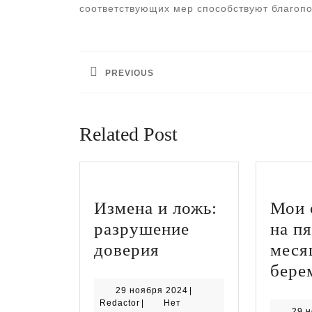
соответствующих мер способствуют благопо
Навигация
по
PREVIOUS
записям
Предыдущая
запись:
Related Post
Измена и ложь:
Мои 
разрушение
на п
Измена
доверия
меся
и
бере
ложь:
29
29 ноября 2024
|
Redactor
ноября
Redactor
|
Нет
разрушение
29 