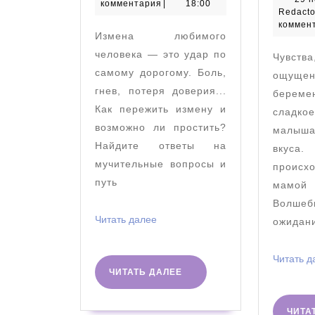
2024
комментария
|
18:00
Redacto
доверия
коммен
Измена любимого
человека — это удар по
Чувст
самому дорогому. Боль,
ощущен
гнев, потеря доверия...
береме
Как пережить измену и
сладко
возможно ли простить?
малыш
Найдите ответы на
вкуса.
мучительные вопросы и
происх
путь
мамой 
Волш
Читать
Читать далее
ожидан
далее
Читать д
ЧИТАТЬ
ЧИТАТЬ ДАЛЕЕ
ДАЛЕЕ
ЧИТА