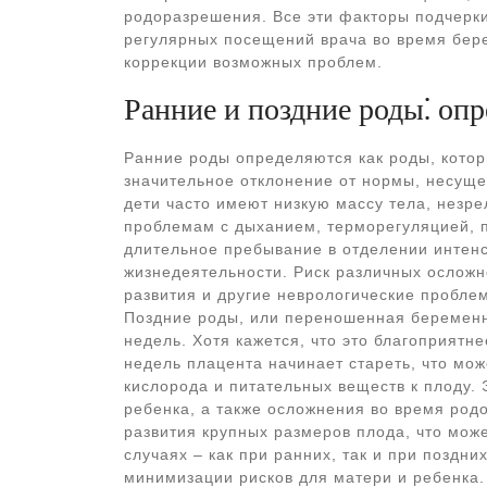
родоразрешения. Все эти факторы подчерки
регулярных посещений врача во время бер
коррекции возможных проблем.
Ранние и поздние роды⁚ опр
Ранние роды определяются как роды, котор
значительное отклонение от нормы, несущ
дети часто имеют низкую массу тела, незре
проблемам с дыханием, терморегуляцией, 
длительное пребывание в отделении интен
жизнедеятельности. Риск различных осложн
развития и другие неврологические пробле
Поздние роды, или переношенная беременно
недель. Хотя кажется, что это благоприятн
недель плацента начинает стареть, что мо
кислорода и питательных веществ к плоду.
ребенка, а также осложнения во время родо
развития крупных размеров плода, что мож
случаях – как при ранних, так и при поздни
минимизации рисков для матери и ребенка.