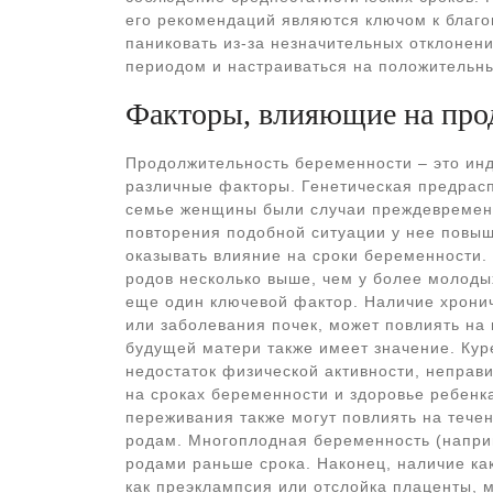
его рекомендаций являются ключом к благо
паниковать из-за незначительных отклонен
периодом и настраиваться на положительны
Факторы, влияющие на про
Продолжительность беременности – это инд
различные факторы. Генетическая предрасп
семье женщины были случаи преждевременн
повторения подобной ситуации у нее повыш
оказывать влияние на сроки беременности.
родов несколько выше, чем у более молоды
еще один ключевой фактор. Наличие хронич
или заболевания почек, может повлиять на
будущей матери также имеет значение. Кур
недостаток физической активности, неправи
на сроках беременности и здоровье ребенк
переживания также могут повлиять на теч
родам. Многоплодная беременность (наприм
родами раньше срока. Наконец, наличие ка
как преэклампсия или отслойка плаценты, 