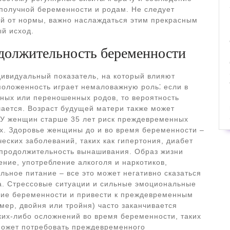
получной беременности и родам. Не следует
ий от нормы, важно наслаждаться этим прекрасным
й исход.
должительность беременности
ивидуальный показатель, на который влияют
оложенность играет немаловажную роль⁚ если в
ых или переношенных родов, то вероятность
ается. Возраст будущей матери также может
 У женщин старше 35 лет риск преждевременных
х. Здоровье женщины до и во время беременности –
еских заболеваний, таких как гипертония, диабет
 продолжительность вынашивания. Образ жизни
ение, употребление алкоголя и наркотиков,
льное питание – все это может негативно сказаться
а. Стрессовые ситуации и сильные эмоциональные
ение беременности и привести к преждевременным
ер, двойня или тройня) часто заканчивается
ких-либо осложнений во время беременности, таких
может потребовать преждевременного