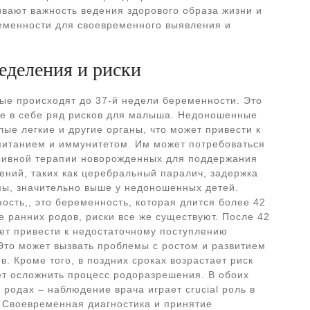
вают важность ведения здорового образа жизни и
еменности для своевременного выявления и
еделения и риски
ые происходят до 37-й недели беременности. Это
ее в себе ряд рисков для малыша. Недоношенные
лые легкие и другие органы, что может привести к
питанием и иммунитетом. Им может потребоваться
сивной терапии новорожденных для поддержания
ений, таких как церебральный паралич, задержка
мы, значительно выше у недоношенных детей.
сть,, это беременность, которая длится более 42
ее ранних родов, риски все же существуют. После 42
жет привести к недостаточному поступлению
 Это может вызвать проблемы с ростом и развитием
в. Кроме того, в поздних сроках возрастает риск
ет осложнить процесс родоразрешения. В обоих
х родах – наблюдение врача играет crucial роль в
 Своевременная диагностика и принятие