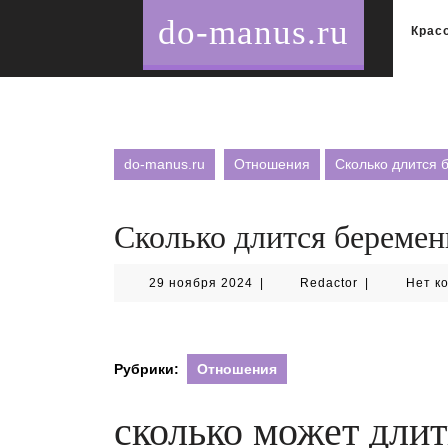
Перейти
do-manus.ru
к
Крас
содержимому
do-manus.ru
Отношения
Сколько длится 
Сколько длится береме
29
Redactor
29 ноября 2024
|
Redactor
|
Нет к
ноября
2024
Рубрики:
Отношения
сколько может длит