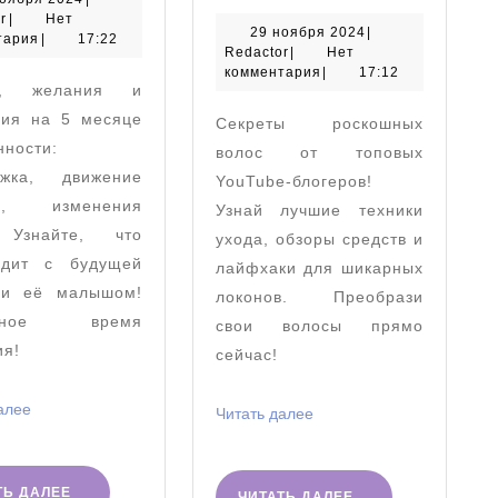
Redactor
ноября
r
|
Нет
пятом
волосами
29
29 ноября 2024
|
2024
тария
|
17:22
Redactor
ноября
Redactor
|
Нет
месяце
на
2024
комментария
|
17:12
ва, желания и
беременности
YouTube⁚
ия на 5 месяце
Секреты роскошных
Полное
нности:
волос от топовых
руководс
ежка, движение
YouTube-блогеров!
а, изменения
Узнай лучшие техники
 Узнайте, что
ухода, обзоры средств и
одит с будущей
лайфхаки для шикарных
и её малышом!
локонов. Преобрази
ебное время
свои волосы прямо
ия!
сейчас!
Читать
алее
Читать
Читать далее
далее
далее
ЧИТАТЬ
ТЬ ДАЛЕЕ
ЧИТАТЬ
ЧИТАТЬ ДАЛЕЕ