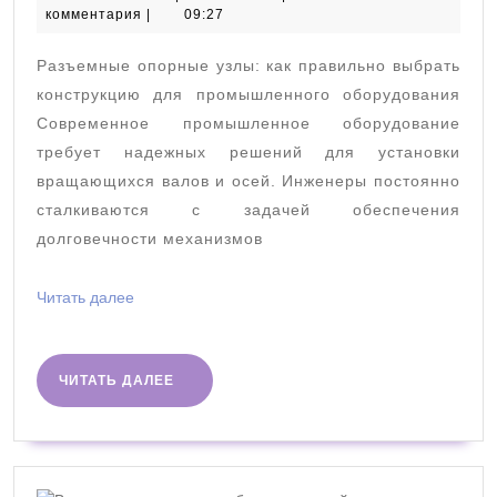
июля
комментария
|
09:27
как
2026
правильно
Разъемные опорные узлы: как правильно выбрать
выбрать
конструкцию для промышленного оборудования
конструкцию
Современное промышленное оборудование
требует надежных решений для установки
для
вращающихся валов и осей. Инженеры постоянно
промышленного
сталкиваются с задачей обеспечения
оборудования
долговечности механизмов
Читать
Читать далее
далее
ЧИТАТЬ
ЧИТАТЬ ДАЛЕЕ
ДАЛЕЕ