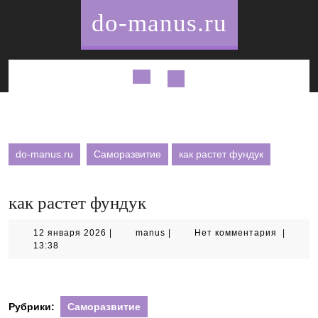
Перейти
do-manus.ru
к
содержимому
Кнопка
Открыть
do-manus.ru
Саморазвитие
как растет фундук
как растет фундук
12
manus
12 января 2026
|
manus
|
Нет комментария
|
января
13:38
2026
Рубрики:
Саморазвитие