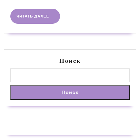
и
ниже
ЧИТАТЬ
ЧИТАТЬ ДАЛЕЕ
ДАЛЕЕ
Поиск
Поиск