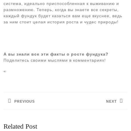
система, идеально приспособленная к выживанию и
размножению. Теперь, когда вы знаете все секреты,
каждый фундук будет казаться вам еще вкуснее, ведь
за ним стоит целая история роста и чудес природы!
А вы знали все эти факты о росте фундука?
Поделитесь своими мыслями в комментариях!
«
Навигация
по
PREVIOUS
NEXT
записям
Предыдущая
Следующая
запись:
запись:
Related Post