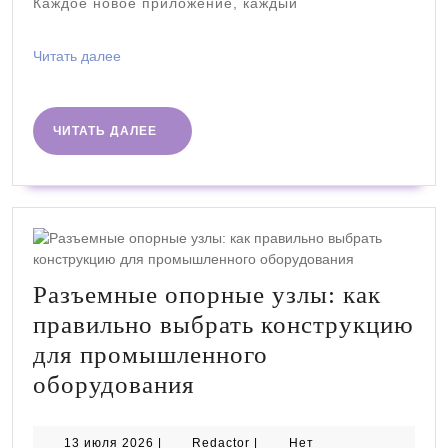
Каждое новое приложение, каждый
без
сбоев
Читать
Читать далее
далее
ЧИТАТЬ
ЧИТАТЬ ДАЛЕЕ
ДАЛЕЕ
Разъемные опорные узлы: как
правильно выбрать конструкцию
для промышленного
Разъемные
оборудования
опорные
узлы:
13
Redactor
13 июля 2026
|
Redactor
|
Нет