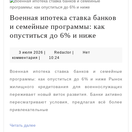
Военная ипотека ставка банков
и семейные программы: как
Военная
опуститься до 6% и ниже
ипотека
ставка
3
Redactor
3 июля 2026
|
Redactor
|
Нет
июля
комментария
|
10:24
банков
2026
и
Военная ипотека ставка банков и семейные
семейные
программы: как опуститься до 6% и ниже Рынок
программ
жилищного кредитования для военнослужащих
переживает новый виток развития. Банки активно
как
пересматривают условия, предлагая всё более
опуститьс
привлекательные
до
6%
Читать
Читать далее
далее