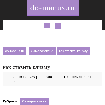
Перейти
do-manus.ru
к
содержимому
Кнопка
Открыть
do-manus.ru
Саморазвитие
как ставить клизму
как ставить клизму
12
manus
12 января 2026
|
manus
|
Нет комментария
|
января
13:38
2026
Рубрики:
Саморазвитие