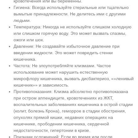
кровотечения или вы беременны.
Гигиена: Всегда используйте стерильные или тщательно
вымытые принадлежности. Не делитесь ими с другими
людьми.
Температура: Никогда не используйте слишком холодную
или слишком горячую воду. Это может вызвать спазмы,
ожоги или шок.
Давление: Не создавайте избыточное давление при
введении жидкости. Это может повредить стенки
кишечника.
Частота: Не злоупотребляйте клизмами. Частое
использование может нарушить естественную
микрофлору кишечника, вызвать дисбактериоз, «»ленивый
кишечник»» и зависимость.
Противопоказания: Клизма абсолютно противопоказана
при остром аппендиците, кровотечениях из ЖКТ,
воспалительных заболеваниях кишечника в острой стадии
(колит, болезнь Крона), геморрое в стадии обострения,
опухолях прямой кишки, недавних операциях на
кишечнике, прободении кишечника, сердечной
недостаточности, гипертонии в кризе.
Признаки осложнений: Если во время или после