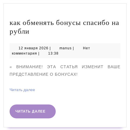
как обменять бонусы спасибо на
как
рубли
обменять
бонусы
12
manus
12 января 2026
|
manus
|
Нет
января
комментария
|
13:38
спасибо
2026
на
« ВНИМАНИЕ! ЭТА СТАТЬЯ ИЗМЕНИТ ВАШЕ
рубли
ПРЕДСТАВЛЕНИЕ О БОНУСАХ!
Читать
Читать далее
далее
ЧИТАТЬ
ЧИТАТЬ ДАЛЕЕ
ДАЛЕЕ