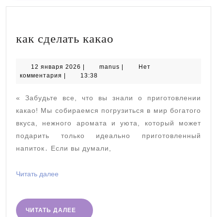
как
как сделать какао
сделать
какао
12
manus
12 января 2026
|
manus
|
Нет
января
комментария
|
13:38
2026
« Забудьте все, что вы знали о приготовлении
какао! Мы собираемся погрузиться в мир богатого
вкуса, нежного аромата и уюта, который может
подарить только идеально приготовленный
напиток․ Если вы думали,
Читать
Читать далее
далее
ЧИТАТЬ
ЧИТАТЬ ДАЛЕЕ