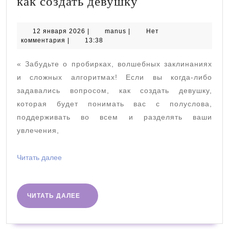
как
как создать девушку
создать
девушку
12
manus
12 января 2026
|
manus
|
Нет
января
комментария
|
13:38
2026
« Забудьте о пробирках, волшебных заклинаниях
и сложных алгоритмах! Если вы когда-либо
задавались вопросом, как создать девушку,
которая будет понимать вас с полуслова,
поддерживать во всем и разделять ваши
увлечения,
Читать
Читать далее
далее
ЧИТАТЬ
ЧИТАТЬ ДАЛЕЕ
ДАЛЕЕ