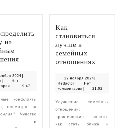
Как
определить
становиться
у на
лучше в
йные
семейных
Как
шения
Как
отношениях
определить
становит
порчу
30
ноября 2024
|
лучше
29
29 ноября 2024
|
Redactor
ноября
r
|
Нет
на
Redactor
ноября
Redactor
|
Нет
в
2024
тария
|
19:47
2024
комментария
|
21:02
семейные
семейных
нные конфликты
отношения
Улучшение семейных
отношени
е, несмотря на
отношений:
силия? Чувство
практические советы,
евоги и
как стать ближе и