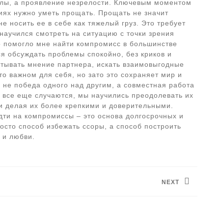
илы, а проявление незрелости. Ключевым моментом
ниях нужно уметь прощать. Прощать не значит
не носить ее в себе как тяжелый груз. Это требует
 научился смотреть на ситуацию с точки зрения
о помогло мне найти компромисс в большинстве
я обсуждать проблемы спокойно, без криков и
читывать мнение партнера, искать взаимовыгодные
то важном для себя, но зато это сохраняет мир и
 не победа одного над другим, а совместная работа
 все еще случаются, мы научились преодолевать их
и делая их более крепкими и доверительными.
дти на компромиссы – это основа долгосрочных и
осто способ избежать ссоры, а способ построить
 и любви.
NEXT
Следующая
запись: