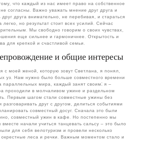
ому, что каждый из нас имеет право на собственное
 не согласны. Важно уважать мнение друг друга и
друг друга внимательно, не перебивая, и стараться
а легко, но результат стоит всех усилий. Сейчас
рительным. Мы свободно говорим о своих чувствах,
ношения еще сильнее и гармоничнее. Открытость и
ова для крепкой и счастливой семьи.
репровождение и общие интересы
я с моей женой, которую зовут Светлана, я понял,
ных уз. Нам нужно было больше совместного времени
а параллельных мира, каждый занят своим⁚ я –
ра проходили в молчаливом ужине и раздельном
ть. Первым шагом стали совместные ужины без
и разговаривать друг с другом, делиться событиями
планировать совместный досуг. Сначала это были
кино, совместный ужин в кафе. Но постепенно мы
 вместе начали учиться танцевать сальсу – это было
рыли для себя велотуризм и провели несколько
 окрестные леса и речки. Важным моментом стало и