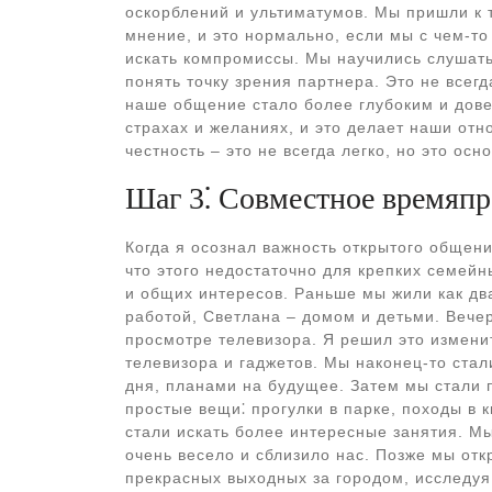
оскорблений и ультиматумов. Мы пришли к т
мнение, и это нормально, если мы с чем-то
искать компромиссы. Мы научились слушать 
понять точку зрения партнера. Это не всегд
наше общение стало более глубоким и дове
страхах и желаниях, и это делает наши от
честность – это не всегда легко, но это осн
Шаг 3⁚ Совместное времяп
Когда я осознал важность открытого общени
что этого недостаточно для крепких семей
и общих интересов. Раньше мы жили как дв
работой, Светлана – домом и детьми. Вече
просмотре телевизора. Я решил это измени
телевизора и гаджетов. Мы наконец-то стал
дня, планами на будущее. Затем мы стали 
простые вещи⁚ прогулки в парке, походы в 
стали искать более интересные занятия. Мы
очень весело и сблизило нас. Позже мы отк
прекрасных выходных за городом, исследуя