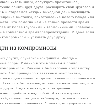
чали читать книги, обсуждать прочитанное,
учше понять друг друга, расширить свой кругозор и
ас мы стараемся каждый выходной день посвящать
осещение выставки, приготовление нового блюда или
ета. Это помогло нам не только провести время
елав их более глубокими и гармоничными. Главное –
ть в совместном времяпрепровождении. И даже если
 компромиссы и уступать друг другу.
дти на компромиссы
ых других, случались конфликты. Иногда –
ные ссоры. Именно в эти моменты я понял,
 компромиссы. Раньше я был склонен к упрямству,
пать. Это приводило к затяжным конфликтам,
омню один случай, когда мы сильно поссорились из-
. Казалось бы, мелочь, но эмоции накатили так, что
 друга. Тогда я понял, что так дальше
езно поработать над собой. Я начал изучать
ний, слушал лекции и вебинары, пытался понять
на внешние проявления. Я понял, что упрямство и