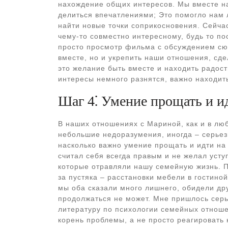
нахождение общих интересов. Мы вместе на
делиться впечатлениями; Это помогло нам л
найти новые точки соприкосновения. Сейч
чему-то совместно интересному, будь то п
просто просмотр фильма с обсуждением сюж
вместе, но и укрепить наши отношения, сд
это желание быть вместе и находить радос
интересы немного разнятся, важно находить
Шаг 4⁚ Умение прощать и и
В наших отношениях с Мариной, как и в люб
небольшие недоразумения, иногда – серьез
насколько важно умение прощать и идти на
считал себя всегда правым и не желал усту
которые отравляли нашу семейную жизнь. П
за пустяка – расстановки мебели в гостиной
мы оба сказали много лишнего, обидели друг
продолжаться не может. Мне пришлось серь
литературу по психологии семейных отноше
корень проблемы, а не просто реагировать 