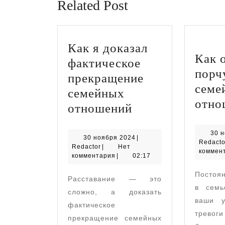
Related Post
Как я доказал
Как 
фактическое
порч
прекращение
семе
семейных
отно
Как
отношений
я
30 
доказал
30
30 ноября 2024
|
Redacto
Redactor
ноября
Redactor
|
Нет
фактическое
коммен
2024
комментария
|
02:17
прекращение
Постоя
Расставание — это
семейных
в семь
сложно, а доказать
отношений
ваши у
фактическое
тр
прекращение семейных