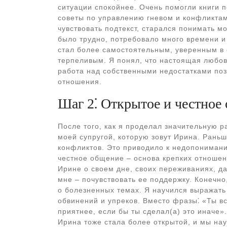
ситуации спокойнее. Очень помогли книги п
советы по управлению гневом и конфликтами
чувствовать подтекст, старался понимать мо
было трудно, потребовало много времени и
стал более самостоятельным, уверенным в 
терпеливым. Я понял, что настоящая любовь
работа над собственными недостатками поз
отношения.
Шаг 2⁚ Открытое и честное
После того, как я проделал значительную р
моей супругой, которую зовут Ирина. Раньш
конфликтов. Это приводило к недопонимани
честное общение – основа крепких отношен
Ирине о своем дне, своих переживаниях, да
мне – почувствовать ее поддержку. Конечно
о болезненных темах. Я научился выражать 
обвинений и упреков. Вместо фразы⁚ «Ты вс
приятнее, если бы ты сделал(а) это иначе
Ирина тоже стала более открытой, и мы на