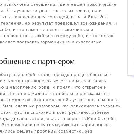
о психологии отношений, где я нашел практические
. Я научился слушать не только слова, но и
тивы поведения других людей, в т.ч. и Яны. Это
 терпения, но результат превзошел все ожидания. Я
себе, и что самое главное – спокойным и
 начинается с любви к самому себе, и что только
воляет построить гармоничные и счастливые
 общение с партнером
аботу над собой, стало гораздо проще общаться с
е я часто скрывал свои чувства и мысли, боясь
ю и накоплению обид. Я понял, что открытое и
ий. Начал я с малого⁚ стал больше рассказывать
же о мелочах. Это помогло ей лучше понять меня, а
, были сложные разговоры, где приходилось говорить
свои чувства спокойно и конструктивно, избегая
егда делаешь это!», я стал говорить⁚ «Мне было бы
». Это изменило нашу коммуникацию кардинально.
учились решать проблемы совместно, без