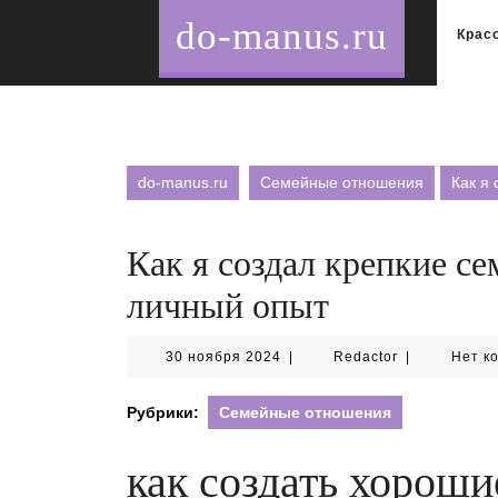
Перейти
do-manus.ru
к
Крас
содержимому
do-manus.ru
Семейные отношения
Как я
Как я создал крепкие с
личный опыт
30
Redactor
30 ноября 2024
|
Redactor
|
Нет к
ноября
2024
Рубрики:
Семейные отношения
как создать хорош