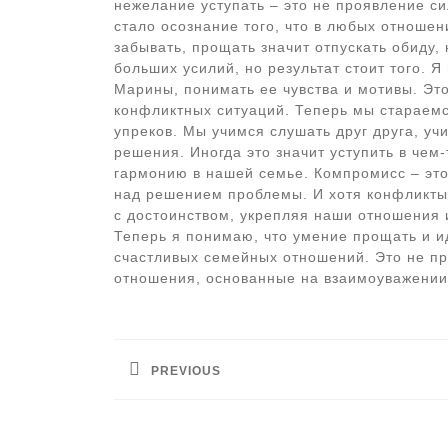
нежелание уступать – это не проявление с
стало осознание того, что в любых отноше
забывать, прощать значит отпускать обиду, 
больших усилий, но результат стоит того. Я
Марины, понимать ее чувства и мотивы. Эт
конфликтных ситуаций. Теперь мы стараемс
упреков. Мы учимся слушать друг друга, у
решения. Иногда это значит уступить в чем-
гармонию в нашей семье. Компромисс – это
над решением проблемы. И хотя конфликты
с достоинством, укрепляя наши отношения 
Теперь я понимаю, что умение прощать и и
счастливых семейных отношений. Это не пр
отношения, основанные на взаимоуважении
Навигация
по
PREVIOUS
записям
Предыдущая
запись: