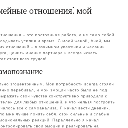
емейные отношения⁚ мой
отношения – это постоянная работа, а не само собой
ладывать усилия и время. С моей женой, Аней, мы
ких отношений – в взаимном уважении и желании
уга, ценить мнение партнера и всегда искать
ат стоит всех трудов!
самопознание
льно эгоцентричным. Мои потребности всегда стояли
оянно перебивал, и мои эмоции часто были не под
ыражать свои чувства конструктивно приводили к
ителен для любых отношений, и что нельзя построить
чалось все с самоанализа. Я начал вести дневник,
гло мне лучше понять себя, свои сильные и слабые
эмоциональных реакций. Параллельно я начал
контролировать свои эмоции и реагировать на