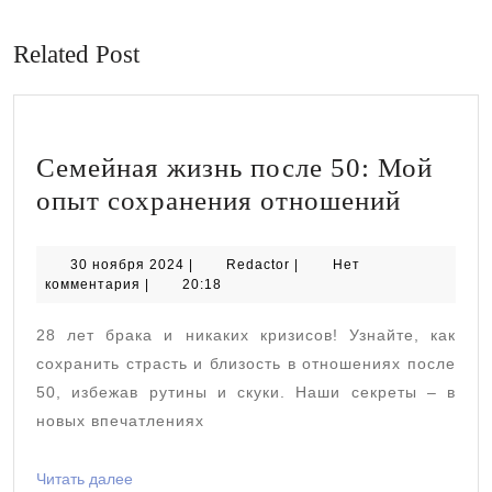
запись:
запись:
Related Post
Семейная жизнь после 50: Мой
Семейн
опыт сохранения отношений
жизнь
после
30
Redactor
30 ноября 2024
|
Redactor
|
Нет
ноября
комментария
|
20:18
50:
2024
Мой
28 лет брака и никаких кризисов! Узнайте, как
опыт
сохранить страсть и близость в отношениях после
сохран
50, избежав рутины и скуки. Наши секреты – в
новых впечатлениях
отнош
Читать
Читать далее