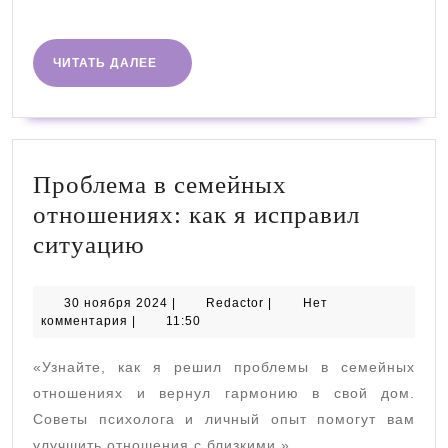
далее
ЧИТАТЬ
ЧИТАТЬ ДАЛЕЕ
ДАЛЕЕ
Проблема в семейных
отношениях: как я исправил
Проблема
ситуацию
в
семейных
30
Redactor
30 ноября 2024
|
Redactor
|
Нет
ноября
комментария
|
11:50
отношениях:
2024
как
«Узнайте, как я решил проблемы в семейных
я
отношениях и вернул гармонию в свой дом.
исправил
Советы психолога и личный опыт помогут вам
улучшить отношения с близкими.»