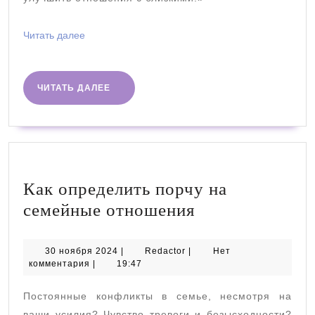
ситуацию
Читать
Читать далее
далее
ЧИТАТЬ
ЧИТАТЬ ДАЛЕЕ
ДАЛЕЕ
Как определить порчу на
Как
семейные отношения
определить
порчу
30
Redactor
30 ноября 2024
|
Redactor
|
Нет
ноября
комментария
|
19:47
на
2024
семейные
Постоянные конфликты в семье, несмотря на
отношения
ваши усилия? Чувство тревоги и безысходности?