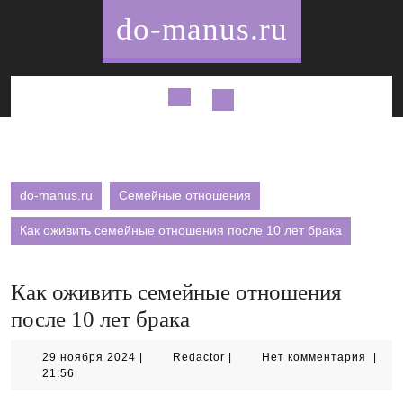
Перейти
do-manus.ru
к
содержимому
Кнопка
Открыть
do-manus.ru
Семейные отношения
Как оживить семейные отношения после 10 лет брака
Как оживить семейные отношения
после 10 лет брака
29
Redactor
29 ноября 2024
|
Redactor
|
Нет комментария
|
ноября
21:56
2024