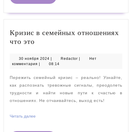
ДАЛЕЕ
Кризис в семейных отношениях
Кризис
что это
в
семейных
30
Redactor
30 ноября 2024
|
Redactor
|
Нет
ноября
комментария
|
08:14
отношениях
2024
что
Пережить семейный кризис – реально! Узнайте,
это
как распознать тревожные сигналы, преодолеть
трудности и найти новые пути к счастью в
отношениях. Не отчаивайтесь, выход есть!
Читать
Читать далее
далее