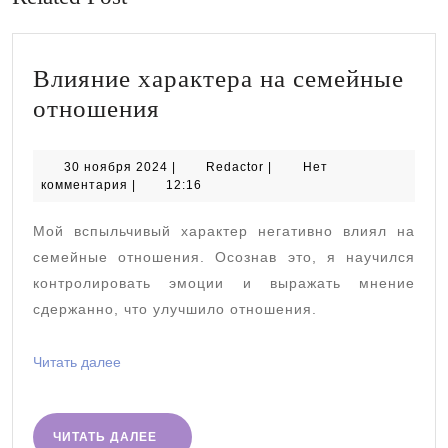
Влияние характера на семейные
Влияние
отношения
характера
на
30
Redactor
30 ноября 2024
|
Redactor
|
Нет
ноября
комментария
|
12:16
семейные
2024
отношения
Мой вспыльчивый характер негативно влиял на
семейные отношения. Осознав это, я научился
контролировать эмоции и выражать мнение
сдержанно, что улучшило отношения.
Читать
Читать далее
далее
ЧИТАТЬ
ЧИТАТЬ ДАЛЕЕ