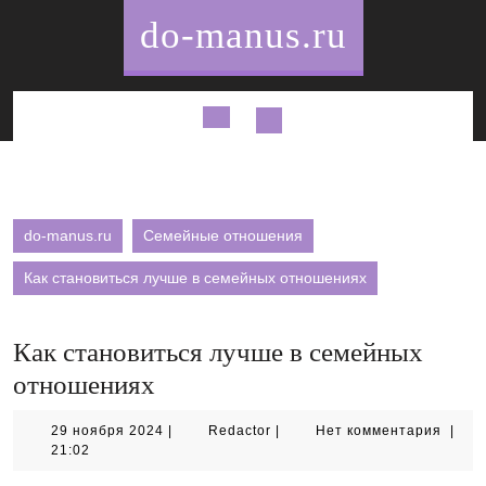
Перейти
do-manus.ru
к
содержимому
Кнопка
Открыть
do-manus.ru
Семейные отношения
Как становиться лучше в семейных отношениях
Как становиться лучше в семейных
отношениях
29
Redactor
29 ноября 2024
|
Redactor
|
Нет комментария
|
ноября
21:02
2024