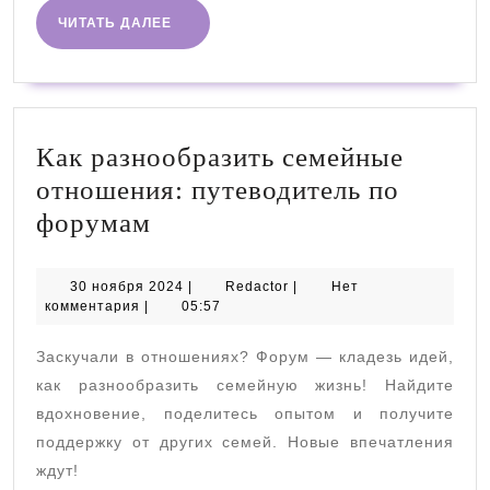
ЧИТАТЬ
ЧИТАТЬ ДАЛЕЕ
ДАЛЕЕ
Как разнообразить семейные
отношения: путеводитель по
Как
форумам
разнообразить
семейные
30
Redactor
30 ноября 2024
|
Redactor
|
Нет
ноября
комментария
|
05:57
отношения:
2024
путеводитель
Заскучали в отношениях? Форум — кладезь идей,
по
как разнообразить семейную жизнь! Найдите
форумам
вдохновение, поделитесь опытом и получите
поддержку от других семей. Новые впечатления
ждут!