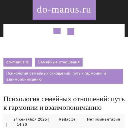
Перейти
do-manus.ru
к
содержимому
Кнопка
Открыть
do-manus.ru
Семейные отношения
Психология семейных отношений: путь к гармонии и
взаимопониманию
Психология семейных отношений: путь
к гармонии и взаимопониманию
24
Redactor
24 сентября 2025
|
Redactor
|
Нет комментария
сентября
|
14:30