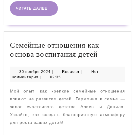
ЧИТАТЬ
ЧИТАТЬ ДАЛЕЕ
ДАЛЕЕ
Семейные отношения как
Семейные
основа воспитания детей
отношени
как
30
Redactor
30 ноября 2024
|
Redactor
|
Нет
ноября
комментария
|
02:35
основа
2024
воспитани
Мой опыт: как крепкие семейные отношения
детей
влияют на развитие детей. Гармония в семье —
залог счастливого детства Алисы и Данила.
Узнайте, как создать благоприятную атмосферу
для роста ваших детей!