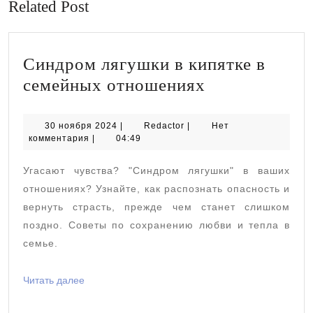
Related Post
Синдром лягушки в кипятке в
Синдром
семейных отношениях
лягушки
в
30
Redactor
30 ноября 2024
|
Redactor
|
Нет
ноября
комментария
|
04:49
кипятке
2024
в
Угасают чувства? "Синдром лягушки" в ваших
семейных
отношениях? Узнайте, как распознать опасность и
отношениях
вернуть страсть, прежде чем станет слишком
поздно. Советы по сохранению любви и тепла в
семье.
Читать
Читать далее
далее