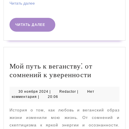
Читать
Читать далее
далее
ЧИТАТЬ
ЧИТАТЬ ДАЛЕЕ
ДАЛЕЕ
Мой путь к веганству⁚ от
Мой
сомнений к уверенности
путь
к
30
Redactor
30 ноября 2024
|
Redactor
|
Нет
ноября
комментария
|
20:06
веганству⁚
2024
от
История о том, как любовь и веганский образ
сомнений
жизни изменили мою жизнь. От сомнений и
к
скептицизма к яркой энергии и осознанности.