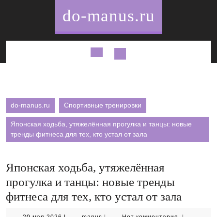
Перейти
do-manus.ru
к
содержимому
Кнопка
Открыть
do-manus.ru
Спортивные тренировки
Японская ходьба, утяжелённая прогулка и танцы: новые
тренды фитнеса для тех, кто устал от зала
Японская ходьба, утяжелённая
прогулка и танцы: новые тренды
фитнеса для тех, кто устал от зала
20
manus