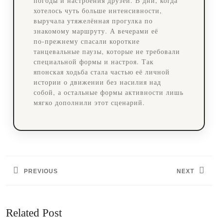
погоды и настроения друзей. В дни, когда
хотелось чуть больше интенсивности,
выручала утяжелённая прогулка по
знакомому маршруту. А вечерами её
по‑прежнему спасали короткие
танцевальные паузы, которые не требовали
специальной формы и настроя. Так
японская ходьба стала частью её личной
истории о движении без насилия над
собой, а остальные формы активности лишь
мягко дополнили этот сценарий.
Навигация
по
PREVIOUS
NEXT
записям
Предыдущая
Следующая
запись:
запись:
Related Post