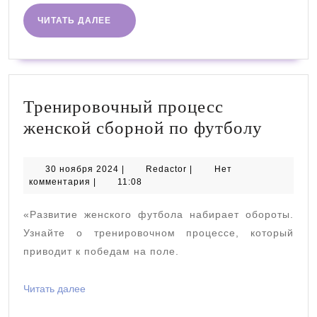
ЧИТАТЬ
ЧИТАТЬ ДАЛЕЕ
ДАЛЕЕ
Тренировочный процесс
Трени
женской сборной по футболу
проце
женск
30
Redactor
30 ноября 2024
|
Redactor
|
Нет
ноября
комментария
|
11:08
сборн
2024
по
«Развитие женского футбола набирает обороты.
футбо
Узнайте о тренировочном процессе, который
приводит к победам на поле.
Читать
Читать далее
далее