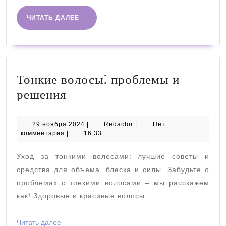
ЧИТАТЬ
ЧИТАТЬ ДАЛЕЕ
ДАЛЕЕ
Тонкие волосы⁚ проблемы и
Тонкие
решения
волосы⁚
проблемы
29
Redactor
29 ноября 2024
|
Redactor
|
Нет
ноября
комментария
|
16:33
и
2024
решения
Уход за тонкими волосами: лучшие советы и
средства для объема, блеска и силы. Забудьте о
проблемах с тонкими волосами – мы расскажем
как! Здоровые и красивые волосы
Читать
Читать далее