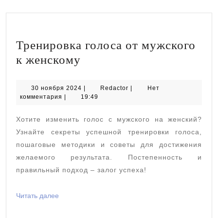
Тренировка голоса от мужского
Тренировка
к женскому
голоса
от
30
Redactor
30 ноября 2024
|
Redactor
|
Нет
ноября
комментария
|
19:49
мужского
2024
к
Хотите изменить голос с мужского на женский?
женскому
Узнайте секреты успешной тренировки голоса,
пошаговые методики и советы для достижения
желаемого результата. Постепенность и
правильный подход – залог успеха!
Читать
Читать далее
далее