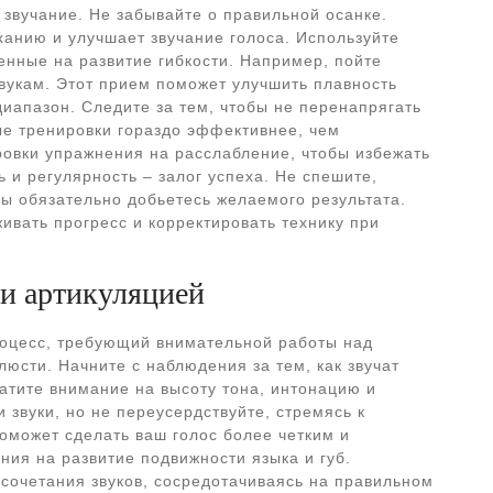
 звучание. Не забывайте о правильной осанке.
анию и улучшает звучание голоса. Используйте
нные на развитие гибкости. Например, пойте
звукам. Этот прием поможет улучшить плавность
иапазон. Следите за тем, чтобы не перенапрягать
ые тренировки гораздо эффективнее, чем
ровки упражнения на расслабление, чтобы избежать
 и регулярность – залог успеха. Не спешите,
вы обязательно добьетесь желаемого результата.
ивать прогресс и корректировать технику при
 и артикуляцией
роцесс, требующий внимательной работы над
люсти. Начните с наблюдения за тем, как звучат
атите внимание на высоту тона, интонацию и
 звуки, но не переусердствуйте, стремясь к
поможет сделать ваш голос более четким и
ния на развитие подвижности языка и губ.
 сочетания звуков, сосредотачиваясь на правильном