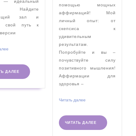
женского
е — идеальный
помощью мощных
здоровья
р! Найдите
аффирмаций! Мой
дящий зал и
личный опыт: от
е свой путь к
скепсиса к
 версии
удивительным
результатам.
Читать
алее
Попробуйте и вы –
далее
почувствуйте силу
позитивного мышления!
ЧИТАТЬ
ТЬ ДАЛЕЕ
Аффирмации для
ДАЛЕЕ
здоровья –
Читать
Читать далее
далее
ЧИТАТЬ
ЧИТАТЬ ДАЛЕЕ
ДАЛЕЕ