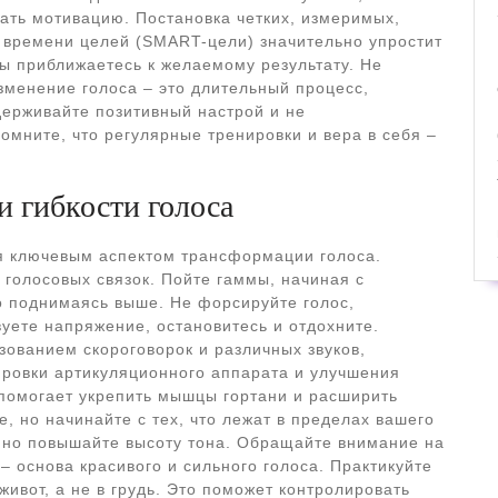
ать мотивацию. Постановка четких, измеримых,
 времени целей (SMART-цели) значительно упростит
вы приближаетесь к желаемому результату. Не
зменение голоса – это длительный процесс,
ерживайте позитивный настрой и не
омните, что регулярные тренировки и вера в себя –
и гибкости голоса
я ключевым аспектом трансформации голоса.
 голосовых связок. Пойте гаммы, начиная с
о поднимаясь выше. Не форсируйте голос,
уете напряжение, остановитесь и отдохните.
зованием скороговорок и различных звуков,
ировки артикуляционного аппарата и улучшения
помогает укрепить мышцы гортани и расширить
, но начинайте с тех, что лежат в пределах вашего
нно повышайте высоту тона. Обращайте внимание на
 основа красивого и сильного голоса. Практикуйте
ивот, а не в грудь. Это поможет контролировать