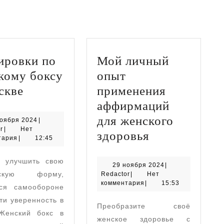
ировки по
Мой личный
кому боксу
опыт
Тренировки
скве
применения
по
аффирмаций
женскому
для женского
30
ноября 2024
|
Redactor
ноября
r
|
Нет
боксу
Мой
здоровья
2024
тария
|
12:45
в
личный
е улучшить свою
Москве
опыт
29
29 ноября 2024
|
ескую форму,
Redactor
ноября
Redactor
|
Нет
применения
2024
комментария
|
15:53
ься самообороне
аффирмаций
ти уверенность в
Преобразите своё
для
Женский бокс в
женское здоровье с