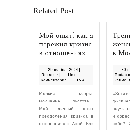
Related Post
Мой опыт⁚ как я
Трен
пережил кризис
женс
Мой
в отношениях
в Мо
опыт⁚
как
29
29 ноября 2024
|
30 
Redactor
ноября
Redactor
|
Нет
Redacto
я
2024
комментария
|
15:49
коммен
пережил
Мелкие ссоры,
«Хотит
кризис
молчание, пустота...
физич
в
Мой личный опыт
научит
отношениях
преодоления кризиса в
и обрес
отношениях с Аней. Как
себе? 