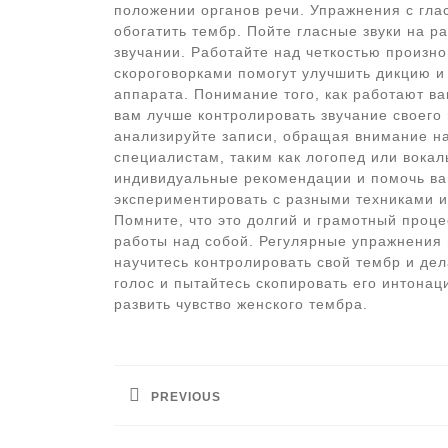
положении органов речи. Упражнения с гла
обогатить тембр. Пойте гласные звуки на 
звучании. Работайте над четкостью произн
скороговорками помогут улучшить дикцию и
аппарата. Понимание того, как работают ва
вам лучше контролировать звучание своего
анализируйте записи, обращая внимание на
специалистам, таким как логопед или вокал
индивидуальные рекомендации и помочь вам
экспериментировать с разными техниками и 
Помните, что это долгий и грамотный проц
работы над собой. Регулярные упражнения 
научитесь контролировать свой тембр и де
голос и пытайтесь скопировать его интона
развить чувство женского тембра.
Навигация
по
PREVIOUS
записям
Предыдущая
запись: