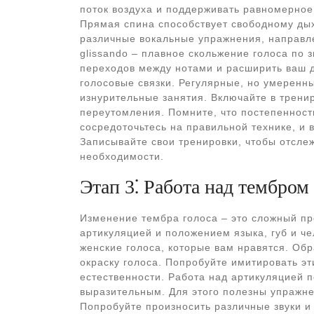
поток воздуха и поддерживать равномерное
Прямая спина способствует свободному дых
различные вокальные упражнения, направле
glissando – плавное скольжение голоса по 
переходов между нотами и расширить ваш д
голосовые связки. Регулярные, но умеренн
изнурительные занятия. Включайте в трени
переутомления. Помните, что постепенность
сосредоточьтесь на правильной технике, и 
Записывайте свои тренировки, чтобы отслеж
необходимости.
Этап 3⁚ Работа над тембром
Изменение тембра голоса – это сложный п
артикуляцией и положением языка, губ и че
женские голоса, которые вам нравятся. Обр
окраску голоса. Попробуйте имитировать эти
естественности. Работа над артикуляцией 
выразительным. Для этого полезны упражне
Попробуйте произносить различные звуки и