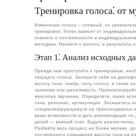
Тренировка голоса⁚ от 
Изменение голоса – сложный, но увлекател
тренировок. Успех зависит от индивидуаль
помнить о постепенности и индивидуальном
методика. Начните с малого, и результаты 
Этап 1⁚ Анализ исходных д
Прежде чем приступить к тренировкам, нео
текущего голоса. Запишите себя на диктофо
высоту тона, тембр, силу голоса, а также н
заикание или шепелявость. Проанализируйт
женскому звучанию. Определите, какие асп
тона, резонанс, артикуляция. Запишитесь н
специализирующемуся на трансгендерных в
ваши возможности и дать рекомендации по 
целей — важный этап. Будьте реалистичны,
Разбейте весь процесс на более мелкие, д
постепенного повышения высоты тона на по