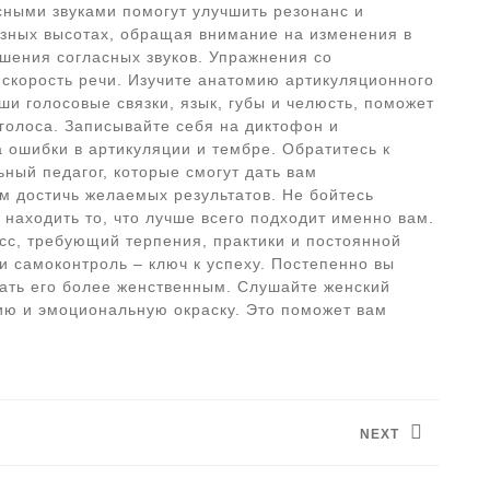
сными звуками помогут улучшить резонанс и
разных высотах, обращая внимание на изменения в
ошения согласных звуков. Упражнения со
 скорость речи. Изучите анатомию артикуляционного
ши голосовые связки, язык, губы и челюсть, поможет
 голоса. Записывайте себя на диктофон и
 ошибки в артикуляции и тембре. Обратитесь к
ьный педагог, которые смогут дать вам
 достичь желаемых результатов. Не бойтесь
находить то, что лучше всего подходит именно вам.
есс, требующий терпения, практики и постоянной
и самоконтроль – ключ к успеху. Постепенно вы
лать его более женственным. Слушайте женский
цию и эмоциональную окраску. Это поможет вам
NEXT
Следующая
запись: