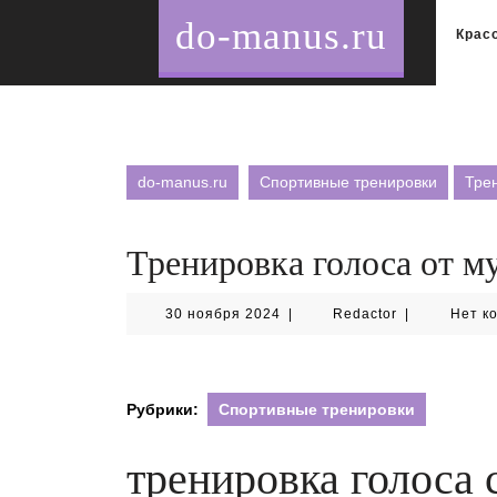
Перейти
do-manus.ru
к
Крас
содержимому
do-manus.ru
Спортивные тренировки
Трен
Тренировка голоса от м
30
Redactor
30 ноября 2024
|
Redactor
|
Нет к
ноября
2024
Рубрики:
Спортивные тренировки
тренировка голоса 