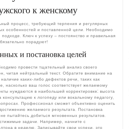
мужского к женскому
ьный процесс, требующий терпения и регулярных
ных особенностей и поставленной цели. Необходимо
 подходе. Ключ к успеху – постоянство и правильная
обязательно порадуют!
анных и постановка целей
бходимо провести тщательный анализ своего
н, читая нейтральный текст. Обратите внимание на
а наличие каких-либо дефектов речи, таких как
е, насколько ваш голос соответствует желаемому
екты нуждаются в наибольшей корректировке⁚ высота
а консультацию к логопеду или вокальному педагогу,
опросах. Профессионал сможет объективно оценить
достижению желаемого результата. Постановка
 не пытайтесь добиться мгновенных результатов.
остижимые задачи. Например, начните с
лтона в неделю. Записывайте свои успехи, это