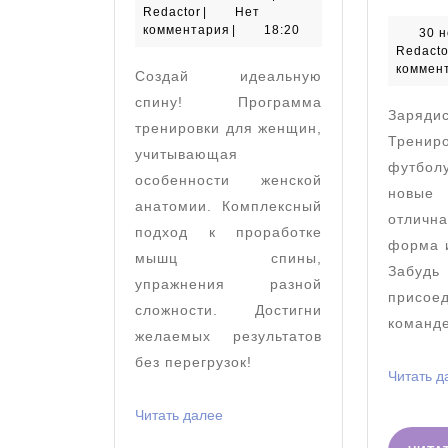
Redactor
ноября
Redactor
|
Нет
в
2024
комментария
|
18:20
30 
зале
Redacto
коммен
Создай идеальную
спину! Программа
Заряд
тренировки для женщин,
Трениро
учитывающая
футболу
особенности женской
новые
анатомии. Комплексный
отличн
подход к проработке
форма и
мышц спины,
Забу
упражнения разной
присое
сложности. Достигни
команде
желаемых результатов
без перегрузок!
Читать д
Читать
Читать далее
далее