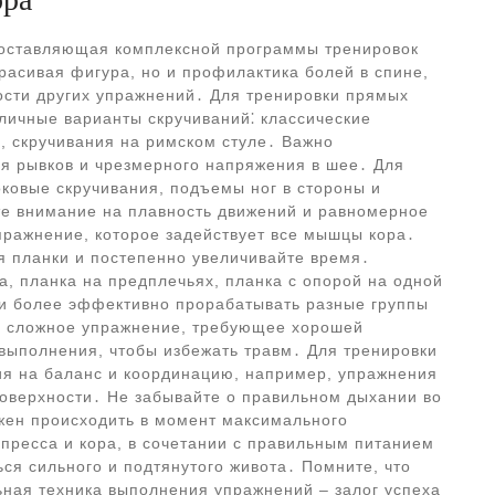
составляющая комплексной программы тренировок
расивая фигура, но и профилактика болей в спине,
сти других упражнений․ Для тренировки прямых
личные варианты скручиваний⁚ классические
я, скручивания на римском стуле․ Важно
ая рывков и чрезмерного напряжения в шее․ Для
ковые скручивания, подъемы ног в стороны и
те внимание на плавность движений и равномерное
пражнение, которое задействует все мышцы кора․
я планки и постепенно увеличивайте время․
а, планка на предплечьях, планка с опорой на одной
 и более эффективно прорабатывать разные группы
 сложное упражнение, требующее хорошей
 выполнения, чтобы избежать травм․ Для тренировки
я на баланс и координацию, например, упражнения
оверхности․ Не забывайте о правильном дыхании во
ен происходить в момент максимального
пресса и кора, в сочетании с правильным питанием
ся сильного и подтянутого живота․ Помните, что
ьная техника выполнения упражнений – залог успеха