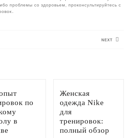
-либо проблемы со здоровьем, проконсультируйтесь с
ровок․
NEXT
Следующая
запись:
опыт
Женская
ировок по
одежда Nike
кому
для
олу в
тренировок:
Мой
Женска
ве
полный обзор