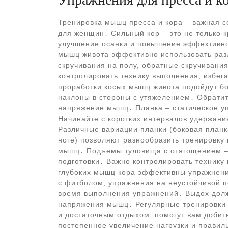
Тренировка мышц пресса и кора – важная 
для женщин․ Сильный кор – это не только к
улучшение осанки и повышение эффективно
мышц живота эффективно использовать раз
скручивания на полу, обратные скручивани
контролировать технику выполнения, избег
проработки косых мышц живота подойдут бо
наклоны в стороны с утяжелением․ Обрати
напряжение мышц․ Планка – статическое у
Начинайте с коротких интервалов удержани
Различные вариации планки (боковая планк
ноге) позволяют разнообразить тренировку
мышц․ Подъемы туловища с отягощением –
подготовки․ Важно контролировать технику
глубоких мышц кора эффективны упражнени
с фитболом, упражнения на неустойчивой п
время выполнения упражнений․ Выдох долж
напряжения мышц․ Регулярные тренировки 
и достаточным отдыхом, помогут вам добить
постепенное увеличение нагрузки и правил