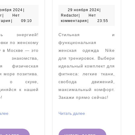
опыт
одежда
тренировок
Nike
30
29
ноября 2024
|
29 ноября 2024
|
Redactor
ноября
Redactor
ноября
r
|
Нет
Redactor
|
Нет
по
для
2024
2024
тария
|
09:10
комментария
|
23:55
женскому
трениро
ись энергией!
Стильная и
футболу
полный
вки по женскому
функциональная
в
обзор
 в Москве — это
женская одежда Nike
Москве
 знакомства,
для тренировок. Выбери
ая физическая
идеальный комплект для
 море позитива.
фитнеса: легкие ткани,
дь о скуке,
свобода движений,
диняйся к нашей
максимальный комфорт.
!
Закажи прямо сейчас!
Читать
Читать
алее
Читать далее
далее
далее