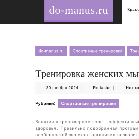
Перейти
do-manus.ru
к
Крас
содержимому
do-manus.ru
Спортивные тренировки
Тре
Тренировка женских мы
30
Redactor
30 ноября 2024
|
Redactor
|
Нет к
ноября
2024
Рубрики:
Спортивные тренировки
Занятия в тренажерном зале – эффективны
здоровья․ Правильно подобранная програм
особенностей женского организма позволит