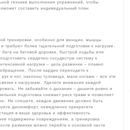
ьной технике выполнения упражнений, чтобы
поможет составить индивидуальный план
бой тренировки, особенно для женщин, мышцы
и требуют более тщательной подготовки к нагрузке․
 бега на беговой дорожке, быстрой ходьбы или
подготовить сердечно-сосудистую систему к
нтенсивной нагрузки – цель разминки – плавно
ообращение․ После кардио переходите к
рук и ног, наклоны туловища, махи ногами – все эти
связки к нагрузкам․ Уделите внимание каждой
ровать․ Не забывайте о дыхании – дышите ровно и
вильная подготовка снижает риск травм и позволяет
ки․ Не спешите, каждое движение должно быть
вуете дискомфорт, немедленно прекратите
стиция в ваше здоровье и эффективность
нее подвержены повреждениям, а тренировка
осле разминки можно перейти к основной части