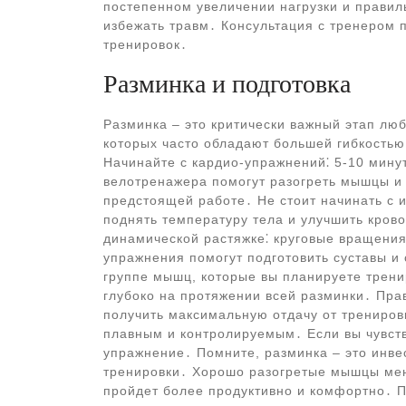
постепенном увеличении нагрузки и правил
избежать травм․ Консультация с тренером 
тренировок․
Разминка и подготовка
Разминка – это критически важный этап лю
которых часто обладают большей гибкостью 
Начинайте с кардио-упражнений⁚ 5-10 минут
велотренажера помогут разогреть мышцы и 
предстоящей работе․ Не стоит начинать с и
поднять температуру тела и улучшить кров
динамической растяжке⁚ круговые вращения 
упражнения помогут подготовить суставы и 
группе мышц, которые вы планируете трени
глубоко на протяжении всей разминки․ Пра
получить максимальную отдачу от трениров
плавным и контролируемым․ Если вы чувст
упражнение․ Помните, разминка – это инве
тренировки․ Хорошо разогретые мышцы ме
пройдет более продуктивно и комфортно․ П