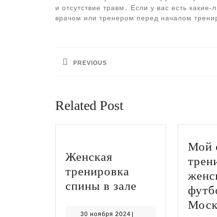
и отсутствие травм․ Если у вас есть какие
врачом или тренером перед началом трени
Навигация
по
PREVIOUS
записям
Предыдущая
запись:
Related Post
Мой 
Женская
трен
тренировка
женс
Женская
спины в зале
футб
тренировка
Моск
спины
30
30 ноября 2024
|