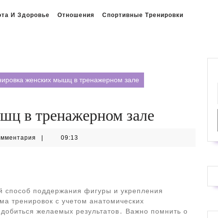
ота И Здоровье
Отношения
Спортивные Тренировки
нировка женских мышц в тренажерном зале
шц в тренажерном зале
омментария
|
09:13
й способ поддержания фигуры и укрепления
ма тренировок с учетом анатомических
 добиться желаемых результатов․ Важно помнить о