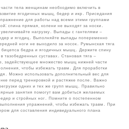
части тела женщинам необходимо включить в
азвитие ягодичных мышц, бедер и икр․ Приседания
упражнение для работы над всеми этими группами
ой⁚ спина прямая, колени не выходят за носки․
 увеличивайте нагрузку․ Выпады с гантелями –
едер и ягодиц․ Выполняйте выпады попеременно
передней ноги не выходило за носок․ Румынская тяга
 бицепса бедра и ягодичных мышц․ Держите спину
 в тазобедренных суставах․ Становая тяга –
е, задействующее множество мышц нижней части
полнения, чтобы избежать травм․ Для проработки
идя․ Можно использовать дополнительный вес для
инке перед тренировкой и растяжке после․ Важно
регрузки одних и тех же групп мышц․ Правильно
лярные занятия помогут вам добиться желаемых
 бедер и стройных ног․ Помните о постепенном
 выполнения упражнений, чтобы избежать травм․ При
ером для составления индивидуального плана
ора