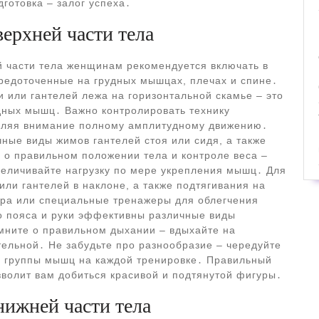
дготовка – залог успеха․
ерхней части тела
 части тела женщинам рекомендуется включать в
редоточенные на грудных мышцах, плечах и спине․
или гантелей лежа на горизонтальной скамье – это
дных мышц․ Важно контролировать технику
деляя внимание полному амплитудному движению․
ные виды жимов гантелей стоя или сидя, а также
е о правильном положении тела и контроле веса –
величивайте нагрузку по мере укрепления мышц․ Для
ли гантелей в наклоне, а также подтягивания на
ера или специальные тренажеры для облегчения
о пояса и руки эффективны различные виды
омните о правильном дыхании – вдыхайте на
ельной․ Не забудьте про разнообразие – чередуйте
е группы мышц на каждой тренировке․ Правильный
зволит вам добиться красивой и подтянутой фигуры․
ижней части тела