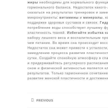
жиры
необходимы для нормального функци
гормонального баланса. Недостаток какого
сказаться на результатах тренировок и зам
микронутриенты⁚
витамины
и
минералы
, 
поддержке здоровья суставов и связок.
Гид
потребление воды способствует лучшему ф
эластичность тканей.
Избегайте избытка с
набору лишнего веса и воспалительным пр
чем питание. Во время сна происходит вос
Недостаток сна может привести к усталост
замедлению процесса развития пластичнос
сутки. Создайте спокойную атмосферу в сп
и придерживайтесь регулярного расписания
сном и физической активностью является 
результатов. Только гармоничное сочетани
развитие женской пластичности и достиже
Навигация
по
PREVIOUS
записям