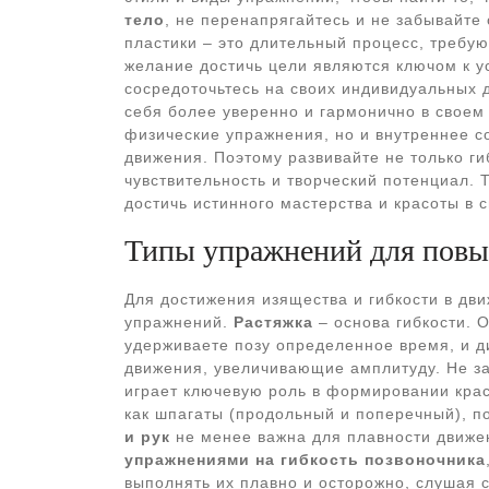
тело
, не перенапрягайтесь и не забывайте
пластики – это длительный процесс, требу
желание достичь цели являются ключом к ус
сосредоточьтесь на своих индивидуальных 
себя более уверенно и гармонично в своем 
физические упражнения, но и внутреннее с
движения. Поэтому развивайте не только ги
чувствительность и творческий потенциал. 
достичь истинного мастерства и красоты в 
Типы упражнений для повы
Для достижения изящества и гибкости в дв
упражнений.
Растяжка
– основа гибкости. О
удерживаете позу определенное время, и 
движения, увеличивающие амплитуду. Не з
играет ключевую роль в формировании кра
как шпагаты (продольный и поперечный), п
и рук
не менее важна для плавности движен
упражнениями на гибкость позвоночника
выполнять их плавно и осторожно, слушая 