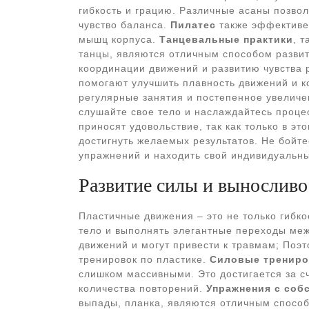
гибкость и грацию. Различные асаны позво
чувство баланса.
Пилатес
также эффективен
мышц корпуса.
Танцевальные практики
, 
танцы, являются отличным способом развит
координации движений и развитию чувства 
помогают улучшить плавность движений и ко
регулярные занятия и постепенное увеличе
слушайте свое тело и наслаждайтесь проце
приносят удовольствие, так как только в э
достигнуть желаемых результатов. Не бойт
упражнений и находить свой индивидуальный
Развитие силы и выносливо
Пластичные движения – это не только гибко
тело и выполнять элегантные переходы ме
движений и могут привести к травмам; Поэ
тренировок по пластике.
Силовые трениро
слишком массивными. Это достигается за сч
количества повторений.
Упражнения с соб
выпады, планка, являются отличным спосо