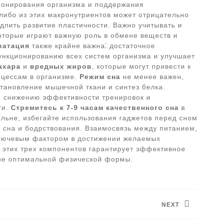
онирования организма и поддержания
-либо из этих макронутриентов может отрицательно
едлить развитие пластичности. Важно учитывать и
которые играют важную роль в обмене веществ и
ратация
также крайне важна⁚ достаточное
ункционированию всех систем организма и улучшает
ахара
и
вредных жиров
, которые могут привести к
оцессам в организме.
Режим сна
не менее важен,
становление мышечной ткани и синтез белка.
и, снижению эффективности тренировок и
ти.
Стремитесь к 7-9 часам качественного сна
в
альне, избегайте использования гаджетов перед сном
 сна и бодрствования. Взаимосвязь между питанием,
ключевым фактором в достижении желаемых
е этих трех компонентов гарантирует эффективное
ние оптимальной физической формы.
NEXT