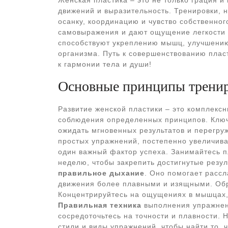
Женская пластика – это не только грация и 
движений и выразительность. Тренировки, 
осанку, координацию и чувство собственно
самовыражения и дают ощущение легкости 
способствуют укреплению мышц, улучшени
организма. Путь к совершенствованию плас
к гармонии тела и души!
Основные принципы тренир
Развитие женской пластики – это комплекс
соблюдения определенных принципов. Клю
ожидать мгновенных результатов и перегруж
простых упражнений, постепенно увеличива
один важный фактор успеха. Занимайтесь пл
неделю, чтобы закрепить достигнутые резул
правильное дыхание
. Оно помогает расс
движения более плавными и изящными. Об
Концентрируйтесь на ощущениях в мышцах, 
Правильная техника
выполнения упражнени
сосредоточьтесь на точности и плавности. 
стили и виды упражнений, чтобы найти то, 