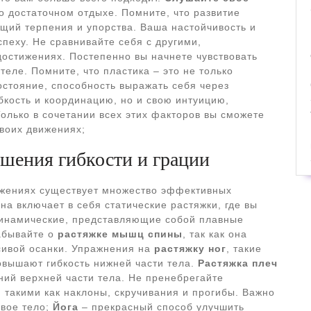
 о достаточном отдыхе. Помните, что развитие
ющий терпения и упорства. Ваша настойчивость и
пеху. Не сравнивайте себя с другими,
достижениях. Постепенно вы начнете чувствовать
теле. Помните, что пластика – это не только
остояние, способность выражать себя через
бкость и координацию, но и свою интуицию,
Только в сочетании всех этих факторов вы сможете
своих движениях;
шения гибкости и грации
ижениях существует множество эффективных
на включает в себя статические растяжки, где вы
динамические, представляющие собой плавные
абывайте о
растяжке мышц спины
, так как она
сивой осанки. Упражнения на
растяжку ног
, такие
овышают гибкость нижней части тела.
Растяжка плеч
ий верхней части тела. Не пренебрегайте
, такими как наклоны, скручивания и прогибы. Важно
свое тело;
Йога
– прекрасный способ улучшить