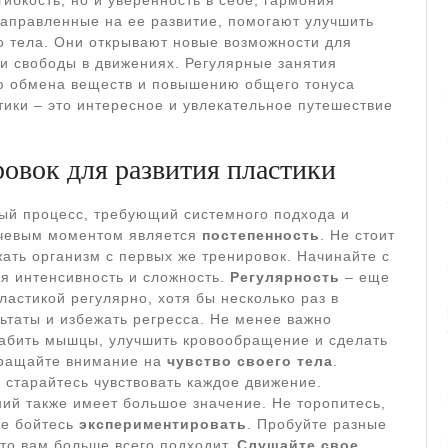
гибкость, но и уверенность в себе, гармония
направленные на ее развитие, помогают улучшить
го тела. Они открывают новые возможности для
и свободы в движениях. Регулярные занятия
ю обмена веществ и повышению общего тонуса
тики – это интересное и увлекательное путешествие
овок для развития пластики
ный процесс, требующий системного подхода и
чевым моментом является
постепенность
. Не стоит
ать организм с первых же тренировок. Начинайте с
я интенсивность и сложность.
Регулярность
– еще
астикой регулярно, хотя бы несколько раз в
ьтаты и избежать регресса. Не менее важно
лабить мышцы, улучшить кровообращение и сделать
ращайте внимание на
чувство своего тела
.
старайтесь чувствовать каждое движение.
й также имеет большое значение. Не торопитесь,
Не бойтесь
экспериментировать
. Пробуйте разные
что вам больше всего подходит.
Слушайте свое