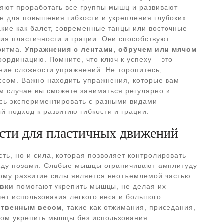
ляют проработать все группы мышц и развивают
 для повышения гибкости и укрепления глубоких
такие как балет, современные танцы или восточные
ия пластичности и грации. Они способствуют
ритма.
Упражнения с лентами, обручем или мячом
ординацию. Помните, что ключ к успеху – это
ние сложности упражнений. Не торопитесь,
ссом. Важно находить упражнения, которые вам
том случае вы сможете заниматься регулярно и
есь экспериментировать с разными видами
 подход к развитию гибкости и грации.
сти для пластичных движений
сть, но и сила, которая позволяет контролировать
жду позами. Слабые мышцы ограничивают амплитуду
тому развитие силы является неотъемлемой частью
вки
помогают укрепить мышцы, не делая их
ет использования легкого веса и большого
ственным весом
, такие как отжимания, приседания,
бом укрепить мышцы без использования