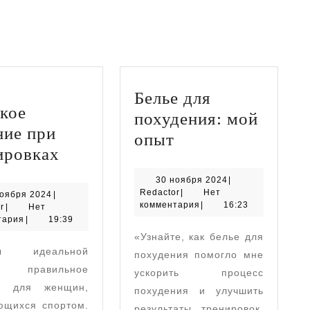
Следующая
запись:
Белье для
кое
похудения: мой
ние при
Белье
опыт
Женское
ировках
для
питание
похудения:
30
30 ноября 2024
|
при
Redactor
ноября
Redactor
|
Нет
30
ноября 2024
|
мой
2024
комментария
|
16:23
Redactor
ноября
r
|
Нет
тренировках
опыт
2024
тария
|
19:39
«Узнайте, как белье для
ты идеальной
похудения помогло мне
ы: правильное
ускорить процесс
е для женщин,
похудения и улучшить
ющихся спортом.
результаты тренировок.