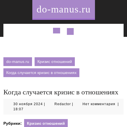
Перейти
do-manus.ru
к
содержимому
Кнопка
Открыть
do-manus.ru
Кризис отношений
Когда случается кризис в отношениях
Когда случается кризис в отношениях
30
Redactor
30 ноября 2024
|
Redactor
|
Нет комментария
|
ноября
18:07
2024
Рубрики:
Кризис отношений