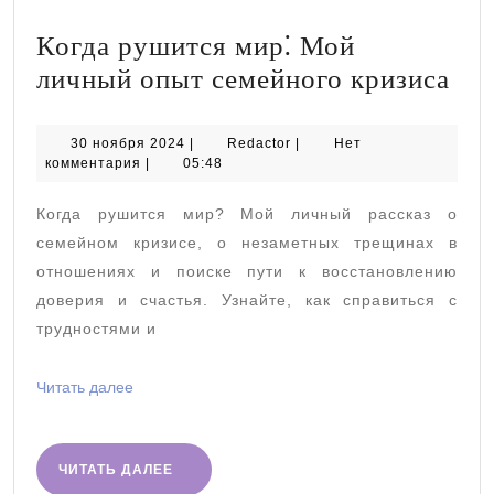
Когда рушится мир⁚ Мой
Ког
личный опыт семейного кризиса
ру
мир
30
Redactor
30 ноября 2024
|
Redactor
|
Нет
ноября
комментария
|
05:48
Мо
2024
ли
Когда рушится мир? Мой личный рассказ о
оп
семейном кризисе, о незаметных трещинах в
сем
отношениях и поиске пути к восстановлению
доверия и счастья. Узнайте, как справиться с
кри
трудностями и
Читать
Читать далее
далее
ЧИТАТЬ
ЧИТАТЬ ДАЛЕЕ
ДАЛЕЕ