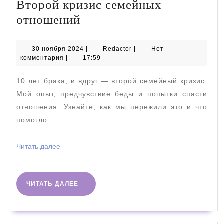
Второй кризис семейных
Второй
отношений
кризис
семейных
30
Redactor
30 ноября 2024
|
Redactor
|
Нет
ноября
комментария
|
17:59
отношений
2024
10 лет брака, и вдруг — второй семейный кризис.
Мой опыт, предчувствие беды и попытки спасти
отношения. Узнайте, как мы пережили это и что
помогло.
Читать
Читать далее
далее
ЧИТАТЬ
ЧИТАТЬ ДАЛЕЕ
ДАЛЕЕ