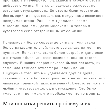
пропадала в телефоне, погружаясь в какую-то своей
цифровую жизнь. Я пытался завязать разговор, но
встречал отчужденность. Ее ответы были короткими,
без эмоций, и я чувствовал, как между нами возникает
невидимая стена. Раньше мы делились всеми
мыслями, планами, даже мелочами, а теперь я
чувствовал себя отстраненным от ее жизни.
Появились и более серьезные сигналы. Аня стала
более раздражительной, часто срывалась на меня по
пустякам. Ее критика стала более острой, и даже если
я пытался объяснить свою позицию, она не хотела
слушать. В наших спорах исчезла былая легкость, их
заменила тяжелая атмосфера непонимания.
Ощущение того, что мы удаляемся друг от друга,
становилось все более острым, но я не мог понять, что
является причиной таких изменений. Вместо теплоты и
любви я чувствовал холод и отчуждение. Это было
ужасно, и я понимал, что необходимо что-то менять.
Мои попытки решить проблему и их