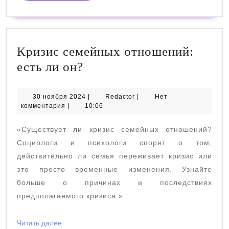
Кризис семейных отношений:
Кризис
есть ли он?
семейных
отношений:
30
Redactor
30 ноября 2024
|
Redactor
|
Нет
ноября
комментария
|
10:06
есть
2024
ли
«Существует ли кризис семейных отношений?
он?
Социологи и психологи спорят о том,
действительно ли семья переживает кризис или
это просто временные изменения. Узнайте
больше о причинах и последствиях
предполагаемого кризиса.»
Читать
Читать далее