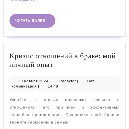
далее
ЧИТАТЬ
ЧИТАТЬ ДАЛЕЕ
ДАЛЕЕ
Кризис отношений в браке: мой
Кризис
личный опыт
отношений
в
30
Redactor
30 ноября 2024
|
Redactor
|
Нет
ноября
комментария
|
14:48
браке:
2024
мой
Узнайте о первых признаках кризиса в
личный
отношениях, его причинах и эффективных
опыт
способах преодоления. Сохраните свой брак и
верните гармонию в семью.