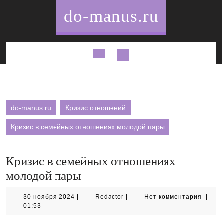
Перейти
do-manus.ru
к
содержимому
Кнопка
Открыть
do-manus.ru
Кризис отношений
Кризис в семейных отношениях молодой пары
Кризис в семейных отношениях
молодой пары
30
Redactor
30 ноября 2024
|
Redactor
|
Нет комментария
|
ноября
01:53
2024