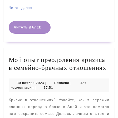
Читать
Читать далее
далее
ЧИТАТЬ
ЧИТАТЬ ДАЛЕЕ
ДАЛЕЕ
Мой опыт преодоления кризиса
Мо
в семейно-брачных отношениях
опы
пре
30
Redactor
30 ноября 2024
|
Redactor
|
Нет
ноября
комментария
|
17:51
кри
2024
в
Кризис в отношениях? Узнайте, как я пережил
сем
сложный период в браке с Аней и что помогло
бра
нам сохранить семью. Делюсь личным опытом и