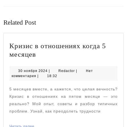
записям
Предыдущая
Следующая
запись:
запись:
Related Post
Кризис в отношениях когда 5
Кризис
месяцев
в
отношениях
30
Redactor
30 ноября 2024
|
Redactor
|
Нет
ноября
комментария
|
18:32
когда
2024
5
5 месяцев вместе, а кажется, что целая вечность?
месяцев
Кризис в отношениях на пятом месяце — это
реально? Мой опыт, советы и разбор типичных
проблем. Узнай, как преодолеть трудности
Читать
Читать далее