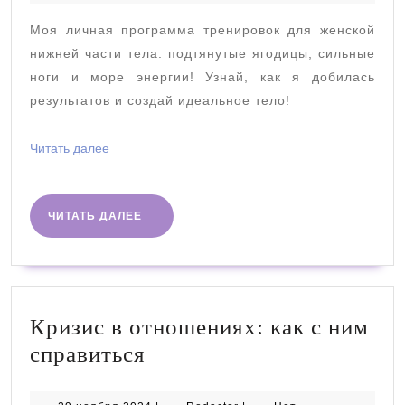
2024
нижней
Моя личная программа тренировок для женской
части
нижней части тела: подтянутые ягодицы, сильные
тела
ноги и море энергии! Узнай, как я добилась
результатов и создай идеальное тело!
Читать
Читать далее
далее
ЧИТАТЬ
ЧИТАТЬ ДАЛЕЕ
ДАЛЕЕ
Кризис в отношениях: как с ним
Кризис
справиться
в