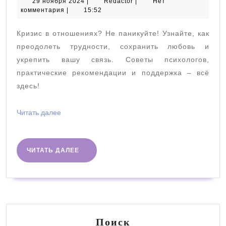
отношениях:
29
Redactor
29 ноября 2024
|
Redactor
|
Нет
ноября
комментария
|
15:52
как
2024
с
Кризис в отношениях? Не паникуйте! Узнайте, как
ним
преодолеть трудности, сохранить любовь и
справиться
укрепить вашу связь. Советы психологов,
практические рекомендации и поддержка – всё
здесь!
Читать
Читать далее
далее
ЧИТАТЬ
ЧИТАТЬ ДАЛЕЕ
ДАЛЕЕ
Поиск