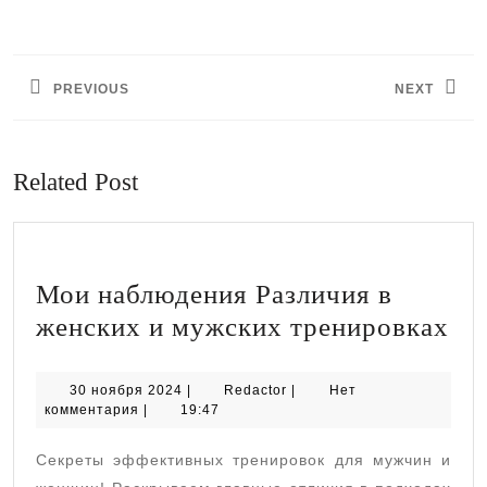
Навигация
по
PREVIOUS
NEXT
записям
Предыдущая
Следующая
запись:
запись:
Related Post
Мои наблюдения Различия в
Мо
женских и мужских тренировках
на
Ра
30
Redactor
30 ноября 2024
|
Redactor
|
Нет
ноября
комментария
|
19:47
в
2024
же
Секреты эффективных тренировок для мужчин и