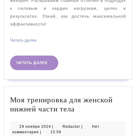
и
женщин! Раскрываем главные отличия в подходах
му
к силовым и кардио нагрузкам, целях и
результатах. Узнай, как достичь максимальной
тр
эффективности!
Читать
Читать далее
далее
ЧИТАТЬ
ЧИТАТЬ ДАЛЕЕ
ДАЛЕЕ
Моя тренировка для женской
Моя
нижней части тела
тренировка
для
29
Redactor
29 ноября 2024
|
Redactor
|
Нет
ноября
комментария
|
15:59
женской