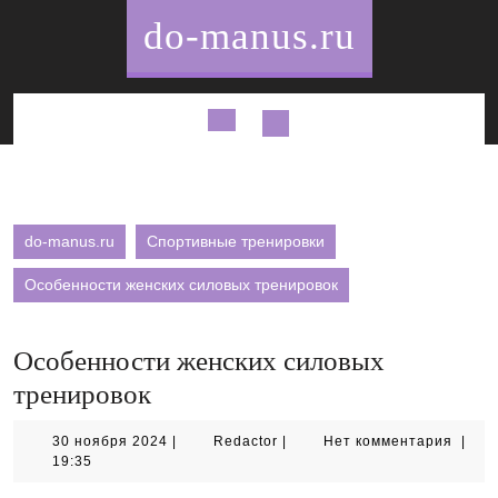
Перейти
do-manus.ru
к
содержимому
Кнопка
Открыть
do-manus.ru
Спортивные тренировки
Особенности женских силовых тренировок
Особенности женских силовых
тренировок
30
Redactor
30 ноября 2024
|
Redactor
|
Нет комментария
|
ноября
19:35
2024